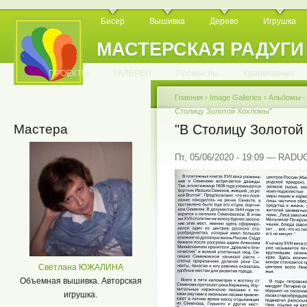
Бисер
Вышивка
Дерево
Игрушка
МАСТЕРСКАЯ РАДУГИ
.
.
.
.
.
.
.
.
.
.
.
.
ПРОЕКТЫ
ГАЛЕРЕИ
Промыслы
Краеведение
Главная
›
Image Galleries
›
Альбомы 
Столицу Золотой Хохломы"
Мастера
"В Столицу Золотой
Пт, 05/06/2020 - 19:09 — RADU
Светлана ЮЖАЛИНА
Объемная вышивка. Авторская
игрушка.