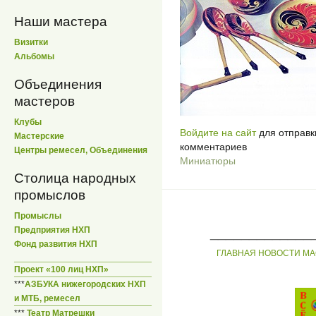
Наши мастера
Визитки
Альбомы
Объединения
мастеров
Клубы
Войдите на сайт
для отправк
Мастерские
комментариев
Центры ремесел, Объединения
Миниатюры
Столица народных
промыслов
Промыслы
_____________
Предприятия НХП
Фонд развития НХП
ГЛАВНАЯ
НОВОСТИ
МА
Проект «100 лиц НХП»
***
АЗБУКА нижегородских НХП
и МТБ, ремесел
***
Театр Матрешки