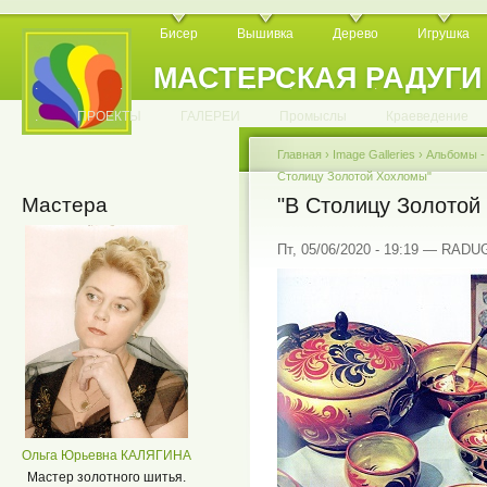
Бисер
Вышивка
Дерево
Игрушка
МАСТЕРСКАЯ РАДУГИ
.
.
.
.
.
.
.
.
.
.
.
.
ПРОЕКТЫ
ГАЛЕРЕИ
Промыслы
Краеведение
Главная
›
Image Galleries
›
Альбомы 
Столицу Золотой Хохломы"
Мастера
"В Столицу Золотой
Пт, 05/06/2020 - 19:19 — RADU
Ольга Юрьевна КАЛЯГИНА
Мастер золотного шитья.