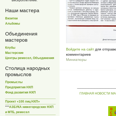
Бисероплетение.
Наши мастера
Визитки
Альбомы
Объединения
мастеров
Клубы
Войдите на сайт
для отправк
Мастерские
комментариев
Центры ремесел, Объединения
Миниатюры
Столица народных
промыслов
Промыслы
_____________
Предприятия НХП
Фонд развития НХП
ГЛАВНАЯ
НОВОСТИ
МА
Проект «100 лиц НХП»
***
АЗБУКА нижегородских НХП
и МТБ, ремесел