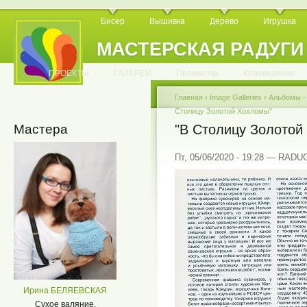
Бисер
Вышивка
Дерево
Игрушка
МАСТЕРСКАЯ РАДУГИ
.
.
.
.
.
.
.
.
.
.
.
.
ПРОЕКТЫ
ГАЛЕРЕИ
Промыслы
Краеведение
Главная
›
Image Galleries
›
Альбомы 
Столицу Золотой Хохломы"
Мастера
"В Столицу Золотой
Пт, 05/06/2020 - 19:28 — RADU
Ирина БЕЛЯЕВСКАЯ
Сухое валяние.