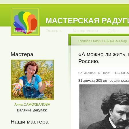
МАСТЕРСКАЯ РАДУГ
.
.
.
.
.
.
.
.
.
.
.
Краеведение
Эксперты
Мастер-классы
Добро
Главная
›
Блоги
›
RADUGA's blog
Мастера
«А можно ли жить,
Россию.
Ср, 31/08/2016 - 16:06 — RADUGA
31 августа 205 лет со дня рож
Анна САМОХВАЛОВА
Валяние, декупаж.
Наши мастера