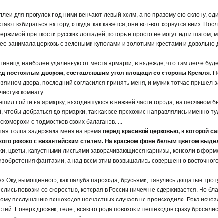
леи для прогулок под ними венчают левый холм, а по правому его склону, оди
стают взбираться на гору, откуда, как кажется, они вот-вот сорвутся вниз. По
ержимой прыткости русских лошадей, которые просто не могут идти шагом, 
 ее занимала церковь с зелеными куполами и золотыми крестами и довольно 
стиницу, наиболее удаленную от места ярмарки, в надежде, что там легче буд
ед постоялым двором, составлявшим угол площади со стороны Кремля
. 
зяином двора, последний согласился принять меня, и мужик тотчас пришел 
истую комнату. ...
решил пойти на ярмарку, находившуюся в нижней части города, на песчаном бер
 чтобы добраться до ярмарки, так как все прохожие направлялись именно ту
 скоморохи с подмостков своих балаганов. ...
тая толпа задержала меня на время
перед красивой церковью, в которой 
ого рококо с византийским стилем. На красном фоне белым цветом выд
ки, цветы, капустными листьями заворачивающиеся карнизы, консоли в форм
 изобретения фантазии, а над всем этим возвышались совершенно восточног
з Оку, вымощенного, как палуба парохода, брусьями, тянулись дощатые трот
еслись повозки со скоростью, которая в России ничем не сдерживается. Но б
ьному послушанию пешеходов несчастных случаев не происходило. Река исче
стей. Поверх дрожек, телег, всякого рода повозок и пешеходов сразу бросалис