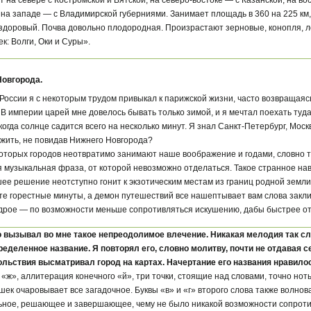
 на западе — с Владимирской губерниями. Занимает площадь в 360 на 225 км
здоровый. Почва довольно плодородная. Произрастают зерновые, конопля, ле
к: Волги, Оки и Суры».
Новгорода.
России я с некоторым трудом привыкал к парижской жизни, часто возвращаяс
В империи царей мне довелось бывать только зимой, и я мечтал поехать туда
когда солнце садится всего на несколько минут. Я знал Санкт-Петербург, Мос
жить, не повидав Нижнего Новгорода?
которых городов неотвратимо занимают наше воображение и годами, словно т
я музыкальная фраза, от которой невозможно отделаться. Такое странное нав
ее решение неотступно гонит к экзотическим местам из границ родной земли.
е горестные минуты, а демон путешествий все нашептывает вам слова заклин
удрое — по возможности меньше сопротивляться искушению, дабы быстрее от 
 вызывал во мне такое непреодолимое влечение. Никакая мелодия так сл
ределенное название. Я повторял его, словно молитву, почти не отдавая се
льствия высматривал город на картах. Начертание его названия нравилос
и «ж», аллитерация конечного «й», три точки, стоящие над словами, точно нот
шек очаровывает все загадочное. Буквы «в» и «г» второго слова также волнов
ьное, решающее и завершающее, чему не было никакой возможности сопроти