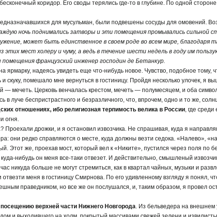
сконечный коридор. Его своды терялись где-то в глубине. По одной стороне
редназначавшихся для мусульман, были подвешены сосуды для омовений. Воз
аждую ночь поднимались затворы и эти помещения промывались сильной ст
ужение, может быть единственное в своем роде во всем мире, благодаря 
з этих мест холеру и чуму, а ведь в течение шести недель в году им поль
и помещения французский инженер господин де Бетанкур.
 на ярмарку, надеясь увидеть еще что-нибудь новое. Чувство, подобное тому, ч
 и скуку, помешало мне вернуться в гостиницу. Пройдя несколько улочек, я вы
ой — мечеть. Церковь венчалась крестом, мечеть — полумесяцем, и оба симво
ь в луче беспристрастного и безразличного, что, впрочем, одно и то же, солн
ских отношениях, ибо религиозная терпимость велика в России
, где среди
и огня.
ра? Проехали дрожки, и я остановил извозчика. Не спрашивая, куда я направля
ра: они редко справляются о месте, куда должны везти седока. «Налево», «н
й. Этот же, проехав мост, который вел к «Никите», пустился через поля по б
 куда-нибудь он меня все-таки отвезет. И действительно, смышленый извозчи
й час никуда больше не могут стремиться, как в квартал чайных, музыки и развл
 отвезти меня в гостиницу Смирнова. По его удивленному взгляду я понял, чт
шным праведником, но все же он послушался, и, таким образом, я провел ост
 посещению верхней части Нижнего Новгорода
. Из бельведера на внешнем
дом и выходившего на холм, покрытый массивами свежей зелени и извилис