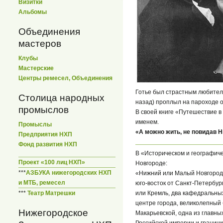
Визитки
Альбомы
Объединения
мастеров
Клубы
Мастерские
Центры ремесел, Объединения
Готье был страстным любителе
Столица народных
назад) проплыл на пароходе о
промыслов
В своей книге «Путешествие в
именем.
Промыслы
«А можно жить, не повидав 
Предприятия НХП
Фонд развития НХП
В «Историческом и географиче
Проект «100 лиц НХП»
Новгороде:
***
АЗБУКА нижегородских НХП
«Нижний или Малый Новгород —
и МТБ, ремесел
юго-восток от Санкт-Петербур
или Кремль, два кафедральных
***
Театр Матрешки
центре города, великолепный 
Нижегородское
Макарьевской, одна из главны
Российской империи и граничит