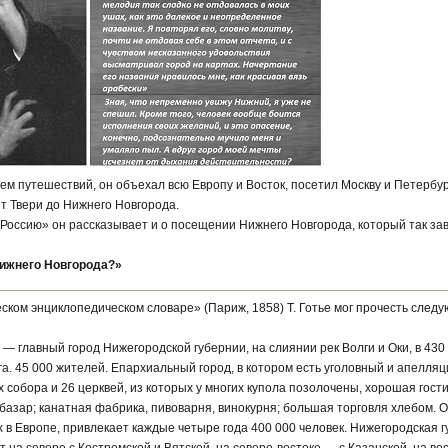
м путешествий, он объехал всю Европу и Восток, посетил Москву и Петербург,
т Твери до Нижнего Новгорода.
 Россию» он рассказывает и о посещении Нижнего Новгорода, который так за
Нижнего Новгорода?»
ском энциклопедическом словаре» (Париж, 1858) Т. Готье мог прочесть сле
 главный город Нижегородской губернии, на слиянии рек Волги и Оки, в 430 к
га. 45 000 жителей. Епархиальный город, в котором есть уголовный и апелля
 собора и 26 церквей, из которых у многих купола позолочены, хорошая гост
базар; канатная фабрика, пивоварня, винокурня; большая торговля хлебом.
х в Европе, привлекает каждые четыре года 400 000 человек. Нижегородская 
 на севере с Костромской и Вятской, на северо-востоке — с Казанской, на во