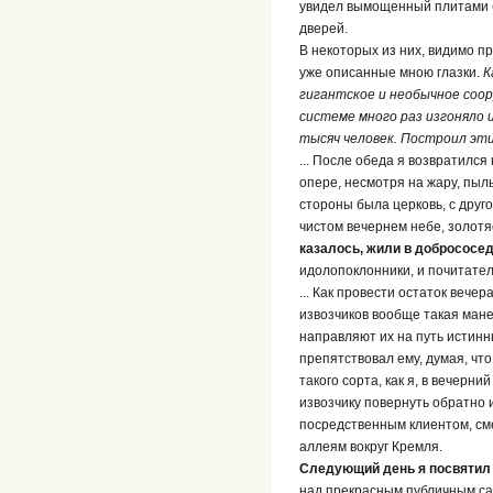
увидел вымощенный плитами бе
дверей.
В некоторых из них, видимо п
уже описанные мною глазки.
К
гигантское и необычное соор
системе много раз изгоняло и
тысяч человек. Построил эт
... После обеда я возвратился
опере, несмотря на жару, пыль
стороны была церковь, с друг
чистом вечернем небе, золотяс
казалось, жили в добрососед
идолопоклонники, и почитател
... Как провести остаток вече
извозчиков вообще такая мане
направляют их на путь истинны
препятствовал ему, думая, что
такого сорта, как я, в вечерни
извозчику повернуть обратно и
посредственным клиентом, сме
аллеям вокруг Кремля.
Следующий день я посвятил
над прекрасным публичным са