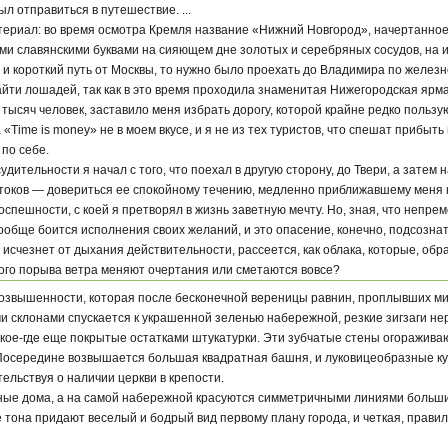
л отправиться в путешествие. ...
териал: во время осмотра Кремля название «Нижний Новгород», начертанное 
ми славянскими буквами на сияющем дне золотых и серебряных сосудов, на и
и короткий путь от Москвы, то нужно было проехать до Владимира по железно
айти лошадей, так как в это время проходила знаменитая Нижегородская ярма
 тысяч человек, заставило меня избрать дорогу, которой крайне редко пользу
«Time is money» не в моем вкусе, и я не из тех туристов, что спешат прибыть
по себе.
дительности я начал с того, что поехал в другую сторону, до Твери, а зате
стоков — довериться ее спокойному течению, медленно приближавшему меня 
оспешности, с коей я претворял в жизнь заветную мечту. Но, зная, что непре
вообще боится исполнения своих желаний, и это опасение, конечно, подсозн
 исчезнет от дыхания действительности, рассеется, как облака, которые, обра
кого порыва ветра меняют очертания или сметаются вовсе?
возвышенности, которая после бесконечной вереницы равнин, проплывших ми
и склонами спускается к украшенной зеленью набережной, резкие зигзаги н
кое-где еще покрытые остатками штукатурки. Эти зубчатые стены огораживаю
Посередине возвышается большая квадратная башня, и луковицеобразные ку
ельствуя о наличии церкви в крепости.
ые дома, а на самой набережной красуются симметричными линиями больши
тона придают веселый и бодрый вид первому плану города, и четкая, правил