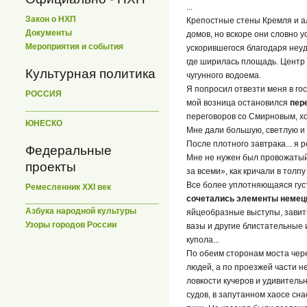
...
Закон о НХП
Крепостные стены Кремля и ал
Документы
домов, но вскоре они словно у
Мероприятия и события
ускорившегося благодаря неуд
где ширилась площадь. Центр
Культурная политика
чугунного водоема.
Я попросил отвезти меня в го
РОССИЯ
мой возница остановился
пер
переговоров со Смирновым, хо
ЮНЕСКО
Мне дали большую, светлую и ч
После плотного завтрака... я 
Федеральные
Мне не нужен был провожатый,
проекты
за всеми», как кричали в толпу
Все более уплотняющаяся гус
Ремесленник XXI век
сочетались элементы немецк
Азбука народной культуры
яйцеобразные выступы, завит
Узоры городов России
вазы и другие блистательные
купола...
По обеим сторонам моста чере
людей, а по проезжей части н
ловкости кучеров и удивител
судов, в запутанном хаосе сна