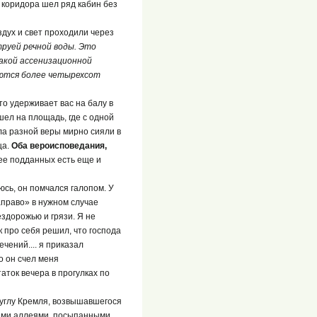
 коридора шел ряд кабин без
дух и свет проходили через
руей речной воды. Это
такой ассенизационной
зуются более четырехсот
то удерживает вас на балу в
шел на площадь, где с одной
ла разной веры мирно сияли в
ца.
Оба вероисповедания,
 ее подданных есть еще и
юсь, он помчался галопом. У
аправо» в нужном случае
ездорожью и грязи. Я не
к про себя решил, что господа
ечений.... я приказал
о он счел меня
аток вечера в прогулках по
 углу Кремля, возвышавшегося
тыми аллеями, посыпанными