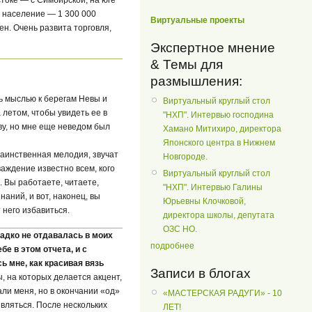
, население — 1 300 000
Виртуальные проекты
н. Очень развита торговля,
Экспертное мнение
& Темы для
размышления:
ь мыслью к берегам Невы и
Виртуальный круглый стол
 летом, чтобы увидеть ее в
"НХП". Интервью господина
кву, но мне еще неведом был
Хамано Митихиро, директора
Японского центра в Нижнем
аинственная мелодия, звучат
Новгороде.
аждение известно всем, кого
Виртуальный круглый стол
 Вы работаете, читаете,
"НХП". Интервью Галины
аний, и вот, наконец, вы
Юрьевны Клочковой,
него избавиться.
директора школы, депутата
ОЗС НО.
адко не отдавалась в моих
подробнее
бе в этом отчета, и с
ь мне, как красивая вязь
Записи в блогах
ы, на которых делается акцент,
али меня, но в окончании «од»
«МАСТЕРСКАЯ РАДУГИ» - 10
вляться. После нескольких
ЛЕТ!