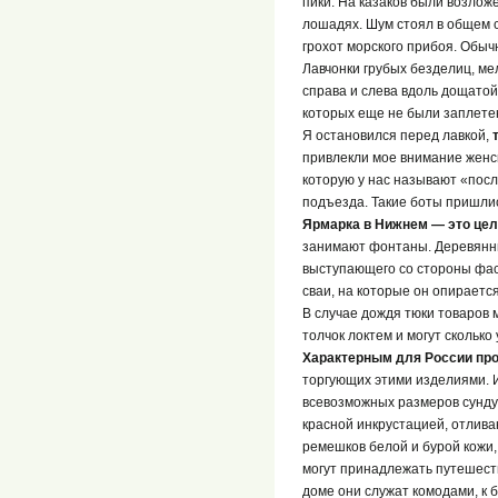
пики. На казаков были возлож
лошадях. Шум стоял в общем с
грохот морского прибоя. Обыч
Лавчонки грубых безделиц, мел
справа и слева вдоль дощатой 
которых еще не были заплете
Я остановился перед лавкой,
привлекли мое внимание женс
которую у нас называют «пос
подъезда. Такие боты пришлис
Ярмарка в Нижнем — это цел
занимают фонтаны. Деревянные
выступающего со стороны фас
сваи, на которые он опираетс
В случае дождя тюки товаров м
толчок локтем и могут скольк
Характерным для России про
торгующих этими изделиями. И
всевозможных размеров сунду
красной инкрустацией, отлив
ремешков белой и бурой кожи,
могут принадлежать путешеств
доме они служат комодами, к 