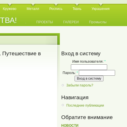
Кружево
Металл
Роспись
Ткань
Украшения
СТВА!
.
.
.
ПРОЕКТЫ
ГАЛЕРЕИ
Промыслы
. Путешествие в
Вход в систему
Имя пользователя:
*
Пароль:
*
Забыли пароль?
Навигация
Последние публикации
Обратите внимание
НОВОСТИ