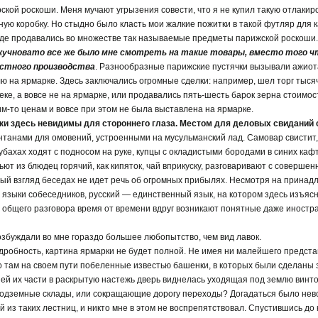
рской роскоши. Меня мучают угрызения совести, что я не купил такую отлакир
ую коробку. Но стыдно было класть мои жалкие пожитки в такой футляр для
де продавались во множестве так называемые предметы парижской роскоши.
скучновато все же было мне смотреть на такие товары, вместо того 
стного производства
. Разнообразные парижские пустячки вызывали ажиота
ю на ярмарке. Здесь заключались огромные сделки: например, шел торг тыся
еке, а вовсе не на ярмарке, или продавались пять-шесть барок зерна стоимос
м-то ценам и вовсе при этом не была выставлена на ярмарке.
ки здесь невидимы для стороннего глаза. Местом для деловых свиданий
нтанами для омовений, устроенными на мусульманский лад. Самовар свистит,
убахах ходят с подносом на руке, купцы с окладистыми бородами в синих каф
ют из блюдец горячий, как кипяток, чай вприкуску, разговаривают с соверше
вый взгляд беседах не идет речь об огромных прибылях. Несмотря на принад
языки собеседников, русский — единственный язык, на котором здесь изъясн
 общего разговора время от времени вдруг возникают понятные даже иностр
збуждали во мне гораздо большее любопытство, чем вид лавок.
подробность, картина ярмарки не будет полной. Не имея ни малейшего предста
то там на своем пути побеленные известью башенки, в которых были сделаны 
ней их части в раскрытую настежь дверь виднелась уходящая под землю винто
одземные склады, или сокращающие дорогу переходы? Догадаться было нев
 из таких лестниц, и никто мне в этом не воспрепятствовал. Спустившись до