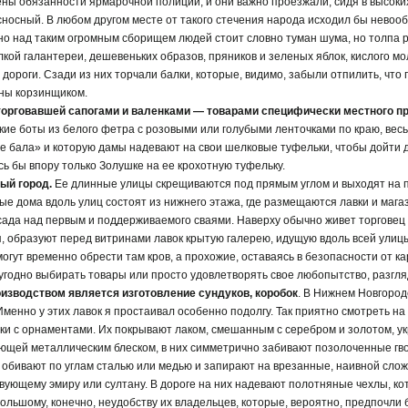
ены обязанности ярмарочной полиции, и они важно проезжали, сидя в высоки
носный. В любом другом месте от такого стечения народа исходил бы невоо
но над таким огромным сборищем людей стоит словно туман шума, но толпа р
кой галантереи, дешевеньких образов, пряников и зеленых яблок, кислого мол
дороги. Сзади из них торчали балки, которые, видимо, забыли отпилить, что 
ны корзинщиком.
торговавшей сапогами и валенками — товарами специфически местного п
кие боты из белого фетра с розовыми или голубыми ленточками по краю, вес
ле бала» и которую дамы надевают на свои шелковые туфельки, чтобы дойти 
ь бы впору только Золушке на ее крохотную туфельку.
ый город.
Ее длинные улицы скрещиваются под прямым углом и выходят на 
 дома вдоль улиц состоят из нижнего этажа, где размещаются лавки и магаз
ада над первым и поддерживаемого сваями. Наверху обычно живет торговец и
я, образуют перед витринами лавок крытую галерею, идущую вдоль всей улиц
огут временно обрести там кров, а прохожие, оставаясь в безопасности от ка
о угодно выбирать товары или просто удовлетворять свое любопытство, разгля
изводством является изготовление сундуков, коробок
. В Нижнем Новгород
менно у этих лавок я простаивал особенно подолгу. Так приятно смотреть на
ки с орнаментами. Их покрывают лаком, смешанным с серебром и золотом, ук
ающей металлическим блеском, в них симметрично забивают позолоченные гв
 обивают по углам сталью или медью и запирают на врезанные, наивной сложн
ующему эмиру или султану. В дороге на них надевают полотняные чехлы, ко
большому, конечно, неудобству их владельцев, которые, вероятно, предпочли