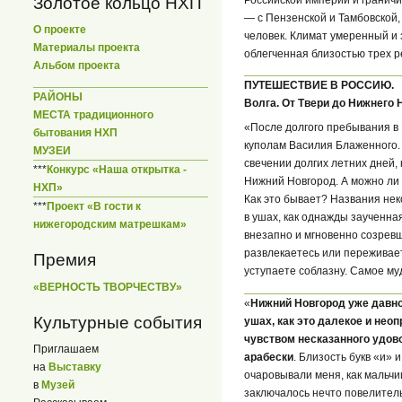
Золотое кольцо НХП
— с Пензенской и Тамбовской,
О проекте
человек. Климат умеренный и 
Материалы проекта
облегченная близостью трех ре
Альбом проекта
ПУТЕШЕСТВИЕ В РОССИЮ.
РАЙОНЫ
Волга. От Твери до Нижнего 
МЕСТА традиционного
«После долгого пребывания в 
бытования НХП
куполам Василия Блаженного. 
МУЗЕИ
свечении долгих летних дней, 
***
Конкурс «Наша открытка -
Нижний Новгород. А можно ли 
НХП»
Как это бывает? Названия не
***
Проект «В гости к
в ушах, как однажды заученна
нижегородским матрешкам»
внезапно и мгновенно созревш
развлекаетесь или переживает
Премия
уступаете соблазну. Самое м
«ВЕРНОСТЬ ТВОРЧЕСТВУ»
«
Нижний Новгород уже давно
Культурные события
ушах, как это далекое и неоп
чувством несказанного удово
Приглашаем
арабески
. Близость букв «и» 
на
Выставку
очаровывали меня, как мальчи
в
Музей
заключалось нечто повелител