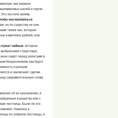
ованную, как зеркало
 кашемировых шалей и парчи.
 Это льстило моему
чтобы наслаждаться
ж, но по существу не они
чами тюков чая, которые
тью в миллион рублей, или
 служат чайные
, которые
 выбрасывая струи пара,
танах сидят перед азиатами в
нным безразличием, как будто
лежность к разным
яются и заключают сделки.
анцу сакраментальные слова
вления об их назначении, я
забранные в решетку или с
вая лестница. Были ли это
озможно. Наконец я
 конца по спирали лестницы, я