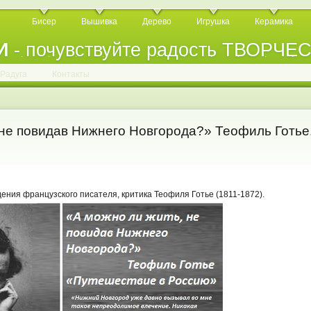
Бисер
Вышивка
Дерево
Игрушка
Керамика
И
- почувствуйте радость ТВОРЧЕ
.
.
.
.
.
.
.
.
.
.
.
Радуга
Контакты
 не повидав Нижнего Новгорода?» Теофиль Готье
дения французского писателя, критика Теофиля Готье (1811-1872).