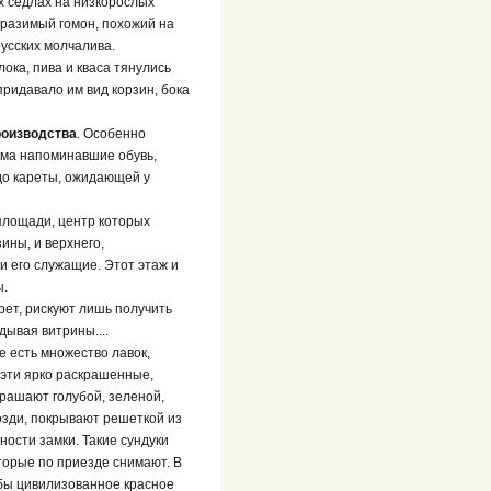
х седлах на низкорослых
бразимый гомон, похожий на
усских молчалива.
ока, пива и кваса тянулись
придавало им вид корзин, бока
роизводства
. Особенно
ьма напоминавшие обувь,
до кареты, ожидающей у
площади, центр которых
ины, и верхнего,
 его служащие. Этот этаж и
ы.
рет, рискуют лишь получить
дывая витрины....
е есть множество лавок,
 эти ярко раскрашенные,
рашают голубой, зеленой,
озди, покрывают решеткой из
ости замки. Такие сундуки
торые по приезде снимают. В
 бы цивилизованное красное