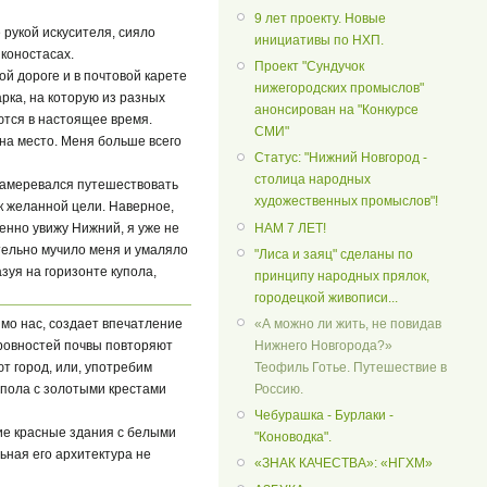
9 лет проекту. Новые
рукой искусителя, сияло
инициативы по НХП.
коностасах.
Проект "Сундучок
й дороге и в почтовой карете
нижегородских промыслов"
рка, на которую из разных
анонсирован на "Конкурсе
ются в настоящее время.
СМИ"
 на место. Меня больше всего
Статус: "Нижний Новгород -
столица народных
м намеревался путешествовать
художественных промыслов"!
к желанной цели. Наверное,
НАМ 7 ЛЕТ!
менно увижу Нижний, я уже не
ательно мучило меня и умаляло
"Лиса и заяц" сделаны по
зуя на горизонте купола,
принципу народных прялок,
городецкой живописи...
мо нас, создает впечатление
«А можно ли жить, не повидав
еровностей почвы повторяют
Нижнего Новгорода?»
т город, или, употребим
Теофиль Готье. Путешествие в
пола с золотыми крестами
Россию.
Чебурашка - Бурлаки -
е красные здания с белыми
"Коноводка".
ьная его архитектура не
«ЗНАК КАЧЕСТВА»: «НГХМ»