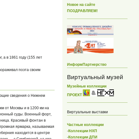
Новое на сайте
ПОЗДРАВЛЯЕМ!
 а в 1861 году (155 лет
ИнформПартнерство
вораживал поэта своим
Виртуальный музей
Музейные коллекции
ПРОЕКТ
дующие сведения о Нижнем
м от Москвы и в 1200 км на
Виртуальные выставки
ционный суды. Военный форт,
иница. Красивый фонтан в
Частные коллекции
 Огромная ярмарка, называемая
-
Коллекции НХП
губерния находится в центре
-
Коллекции ДПИ
стоке — с Симбирской, на юге