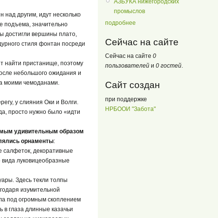
АЗБУКА нижегородских
промыслов
н над другим, идут несколько
подробнее
сле подъема, значительно
мы достигли вершины плато,
Сейчас на сайте
дурного стиля фонтан посреди
Сейчас на сайте
0
ет найти пристанище, поэтому
пользователей
и
0 гостей
.
После небольшого ожидания и
за моими чемоданами.
Сайт создан
при поддержке
егу, у слияния Оки и Волги.
НРБООИ "Забота"
да, просто нужно было «идти
самым удивительным образом
елялись орнаменты
:
е салфеток, декоративные
о вида луковицеобразные
уары. Здесь текли толпы
лагодаря изумительной
зла под огромным скоплением
ь в глаза длинные казачьи