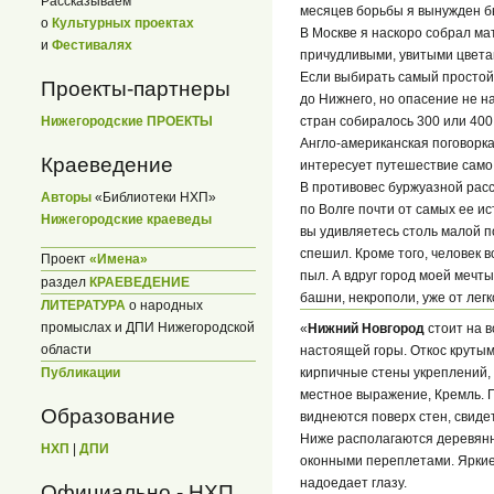
Рассказываем
месяцев борьбы я вынужден бы
о
Культурных проектах
В Москве я наскоро собрал ма
и
Фестивалях
причудливыми, увитыми цвета
Если выбирать самый простой 
Проекты-партнеры
до Нижнего, но опасение не н
стран собиралось 300 или 400
Нижегородские ПРОЕКТЫ
Англо-американская поговорка 
Краеведение
интересует путешествие само 
В противовес буржуазной рассу
Авторы
«Библиотеки НХП»
по Волге почти от самых ее и
Нижегородские краеведы
вы удивляетесь столь малой п
спешил. Кроме того, человек 
Проект
«Имена»
пыл. А вдруг город моей мечты
раздел
КРАЕВЕДЕНИЕ
башни, некрополи, уже от лег
ЛИТЕРАТУРА
о народных
промыслах и ДПИ Нижегородской
«
Нижний Новгород
стоит на 
области
настоящей горы. Откос крутым
Публикации
кирпичные стены укреплений, 
местное выражение, Кремль. 
Образование
виднеются поверх стен, свидет
Ниже располагаются деревянн
НХП
|
ДПИ
оконными переплетами. Яркие 
надоедает глазу.
Официально - НХП