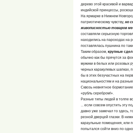
дерево этой красивой и варва
индийской принцессы, роскошн
На ярмарке в Нижнем Новгоро
патриотическому чувству,
но 
живописностью товаров ме
составляли серьезную торговл
находились на пароходах на р
поставлялась пушнина по таки
Таким образом,
крупные сдел
обычно как бы прячутся за фо
мужики в белых или розовых р
черных каракулевых шапках, пь
бы в этих безучастных на пер
национальностям и на разные 
Сквозь невнятное бормотание
«рубль серебром!».
Разные типы людей в толпе во
... если совсем опустить эту 
давно уже замечал то здесь, 
резной дверцей глазки. В ниж
караульные помещения, или п
попытался сойти вниз по одной