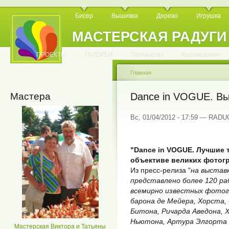
Бисер
Вышивка
Дерево
Игрушка
МАСТЕРСКАЯ РАДУГИ
.
.
.
.
.
.
.
.
.
.
.
.
ПРОЕКТЫ
ГАЛЕРЕИ
Промыслы
Краеведение
Главная
Мастера
Dance in VOGUE. Вы
Вс, 01/04/2012 - 17:59 — RAD
"Dance in VOGUE. Лучшие 
объективе великих фотог
Из пресс-релиза "
на выстав
представлено более 120 р
всемирно известных фотог
барона де Мейера, Хорста,
Битона, Ричарда Аведона, 
Ньютона, Артура Элгорта 
Мастерская Виктора и Татьяны