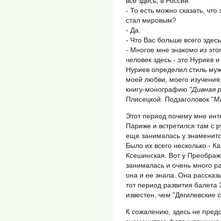
все здесь, в России.
- То есть можно сказать, что
стал мировым?
- Да.
- Что Вас больше всего здес
- Многое мне знакомо из это
человек здесь - это Нуриев 
Нуриев определил стиль мужс
моей любви, моего изучения,
книгу-монографию "
Дивная 
Плисецкой. Подзаголовок "
М
Этот период почему мне инте
Париже и встретился там с 
еще занималась у знаменито
Было их всего несколько - К
Ксешинская. Вот у Преобра
занималась и очень много р
она и ее знала. Она рассказ
тот период развития балета 
известен, чем "Дягилевские 
К сожалению, здесь не пре