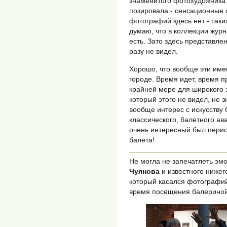
знаменитого фотохудожника 
позировала - сенсационные
фотографий здесь нет - таки
думаю, что в коллекции жур
есть. Зато здесь представл
разу не видел.
Хорошо, что вообще эти имен
городе. Время идет, время пр
крайней мере для широкого з
который этого не видел, не 
вообще интерес с искусству 
классического, балетного ав
очень интересный был период
балета!
Не могла не запечатлеть эм
Чуянова
и известного ниже
который касался фотографи
время посещения балериной