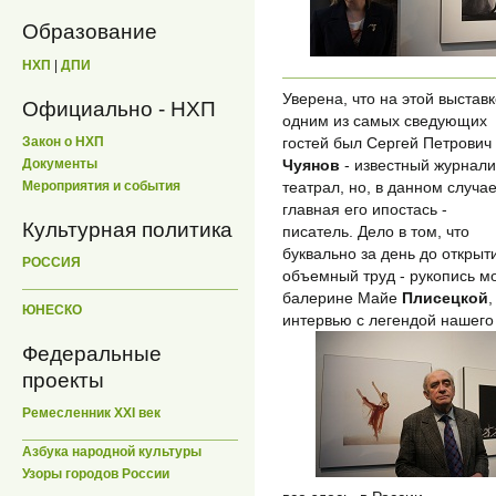
Образование
НХП
|
ДПИ
Уверена, что на этой выстав
Официально - НХП
одним из самых сведующих
гостей был Сергей Петрович
Закон о НХП
Чуянов
- известный журнали
Документы
театрал, но, в данном случае
Мероприятия и события
главная его ипостась -
Культурная политика
писатель. Дело в том, что
буквально за день до открыт
РОССИЯ
объемный труд - рукопись м
балерине Майе
Плисецкой
,
ЮНЕСКО
интервью с легендой нашего
Федеральные
проекты
Ремесленник XXI век
Азбука народной культуры
Узоры городов России