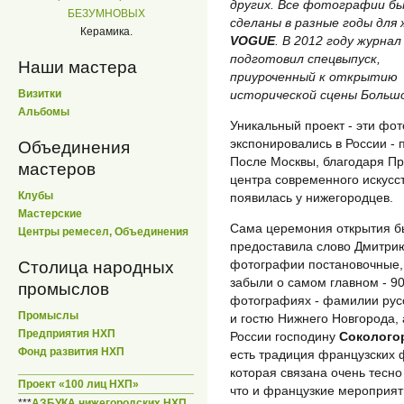
других. Все фотографии б
БЕЗУМНОВЫХ
сделаны в разные годы для
Керамика.
VOGUE
. В 2012 году журнал
подготовил спецвыпуск,
Наши мастера
приуроченный к открытию
исторической сцены Больш
Визитки
Альбомы
Уникальный проект - эти фо
экспонировались в России - 
Объединения
После Москвы, благодаря П
мастеров
центра современного искусст
Клубы
появилась у нижегородцев.
Мастерские
Сама церемония открытия б
Центры ремесел, Объединения
предоставила слово Дмитрию 
фотографии постановочные, 
Столица народных
забыли о самом главном - 9
промыслов
фотографиях - фамилии русс
Промыслы
и гостю Нижнего Новгорода, 
Предприятия НХП
России господину
Соколого
Фонд развития НХП
есть традиция французских 
которая связана очень тесно
Проект «100 лиц НХП»
что и французкие мероприят
***
АЗБУКА нижегородских НХП