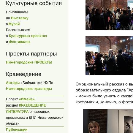
Культурные события
Приглашаем
на
Выставку
в
Музей
Рассказываем
о
Культурных проектах
и
Фестивалях
Проекты-партнеры
Нижегородские ПРОЕКТЫ
Краеведение
Авторы
«Библиотеки НХП»
Эмоциональный рассказ о в
Нижегородские краеведы
образовательного отдела "А
- можно было узнать о каждо
Проект
«Имена»
костюмах и, конечно, о фото
раздел
КРАЕВЕДЕНИЕ
ЛИТЕРАТУРА
о народных
промыслах и ДПИ Нижегородской
области
Публикации