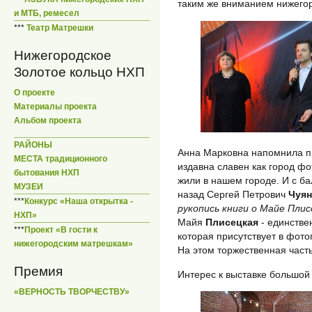
таким же вниманием нижегор
и МТБ, ремесел
***
Театр Матрешки
Нижегородское
Золотое кольцо НХП
О проекте
Материалы проекта
Альбом проекта
РАЙОНЫ
Анна Марковна напомнила п
МЕСТА традиционного
издавна славен как город ф
бытования НХП
жили в нашем городе. И с ба
МУЗЕИ
назад Сергей Петрович
Чуя
***
Конкурс «Наша открытка -
рукопись книги о Майе Плис
НХП»
Майя
Плисецкая
- единстве
***
Проект «В гости к
которая присутствует в фото
нижегородским матрешкам»
На этом торжественная част
Премия
Интерес к выставке большой 
«ВЕРНОСТЬ ТВОРЧЕСТВУ»