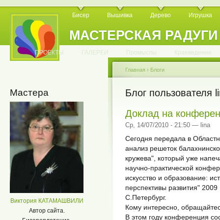
Бисер
Вышивка
Дерево
Игрушка
МАСТЕРСКАЯ РАДУГИ
.
.
.
.
.
.
.
.
.
.
.
.
ПРОЕКТЫ
ГАЛЕРЕИ
Промыслы
Краеведение
Главная
›
Блоги
Мастера
Блог пользователя l
Доклад на конферен
Ср, 14/07/2010 - 21:50 — lina
Сегодня передала в Областн
анализ решеток балахнинско
кружева", который уже напе
научно-практической конфе
искусство и образование: ис
перспективы развития" 2009 
С.Петербург.
Виктория КАТАМАШВИЛИ
Кому интересно, обращайтес
Автор сайта.
В этом году конференция сос