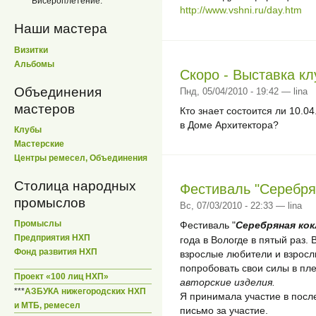
Бисероплетение.
http://www.vshni.ru/day.htm
Наши мастера
Визитки
Альбомы
Скоро - Выставка кл
Объединения
Пнд, 05/04/2010 - 19:42 — lina
мастеров
Кто знает состоится ли 10.0
в Доме Архитектора?
Клубы
Мастерские
Центры ремесел, Объединения
Столица народных
Фестиваль "Серебря
промыслов
Вс, 07/03/2010 - 22:33 — lina
Промыслы
Фестиваль "
Серебряная ко
Предприятия НХП
года в Вологде в пятый раз.
Фонд развития НХП
взрослые любители и взрос
попробовать свои силы в пл
Проект «100 лиц НХП»
авторские изделия.
***
АЗБУКА нижегородских НХП
Я принимала участие в посл
и МТБ, ремесел
письмо за участие.