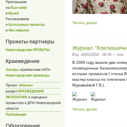
Приглашаем
на
Выставку
в
Музей
Рассказываем
Читать далее
о
Культурных проектах
и
Фестивалях
Проекты-партнеры
Журнал "Коклюшечн
Нижегородские ПРОЕКТЫ
Втр, 26/01/2010 - 00:30 — lina
Краеведение
В 2009 году вышли два номе
посвященные балахнинскому
Авторы
«Библиотеки НХП»
истории промысла ( статьи В
Нижегородские краеведы
мастер-классы по плетению к
Муравьёвой Г.В.).
Проект
«Имена»
раздел
КРАЕВЕДЕНИЕ
ЛИТЕРАТУРА
о народных
промыслах и ДПИ Нижегородской
области
Читать далее
Публикации
Образование