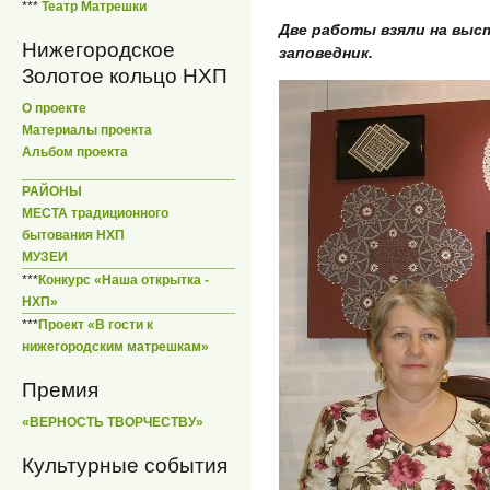
***
Театр Матрешки
Две работы взяли на выст
Нижегородское
заповедник.
Золотое кольцо НХП
О проекте
Материалы проекта
Альбом проекта
РАЙОНЫ
МЕСТА традиционного
бытования НХП
МУЗЕИ
***
Конкурс «Наша открытка -
НХП»
***
Проект «В гости к
нижегородским матрешкам»
Премия
«ВЕРНОСТЬ ТВОРЧЕСТВУ»
Культурные события