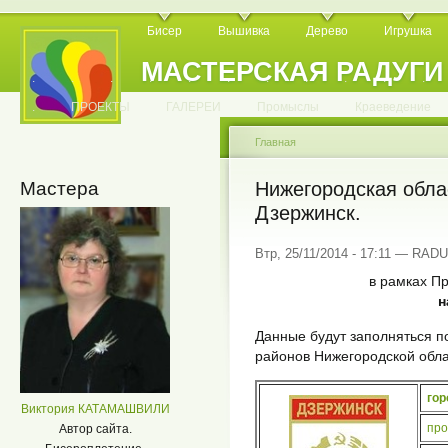
Бисер
Вышивка
Дерево
Игрушка
МАСТЕРСКАЯ РАДУГИ
.
.
.
.
.
.
.
.
.
.
.
.
ПРОЕКТЫ
ГАЛЕРЕИ
Промыслы
Краеведение
Главная
Мастера
Нижегородская облас
Дзержинск.
Втр, 25/11/2014 - 17:11 — RAD
в рамках Пр
н
Данные будут заполняться 
районов Нижегородской обл
гор
Виктория КАТАМАШВИЛИ
про
Автор сайта.