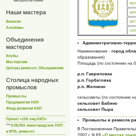
Бисероплетение.
муз
Наши мастера
цен
дос
Визитки
Альбомы
соб
Объединения
Административно-терр
мастеров
Наименование -
город обла
Клубы
образования)
Мастерские
Площадь (по состоянию на 01
Центры ремесел, Объединения
р.п. Гавриловка
Столица народных
р.п. Горбатовка
р.п. Желнино
промыслов
Промыслы
сельсоветы (по состоянию на
Предприятия НХП
сельсовет Бабино
Фонд развития НХП
сельсовет Пыра
Проект «100 лиц НХП»
Промыслы и ремесла р
***
АЗБУКА нижегородских НХП
В Постановлении Правительс
и МТБ, ремесел
2002 г. N 69
«
О местах тра