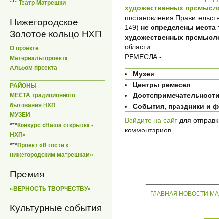
***
Театр Матрешки
художественных промысло
постановления Правительств
Нижегородское
149)
не определены места
Золотое кольцо НХП
художественных промысл
области.
О проекте
РЕМЕСЛА -
Материалы проекта
Альбом проекта
Музеи
Центры ремесел
РАЙОНЫ
Достопримечательност
МЕСТА традиционного
бытования НХП
События, праздники и 
МУЗЕИ
Войдите на сайт
для отправк
***
Конкурс «Наша открытка -
комментариев
НХП»
***
Проект «В гости к
нижегородским матрешкам»
Премия
_____________
«ВЕРНОСТЬ ТВОРЧЕСТВУ»
ГЛАВНАЯ
НОВОСТИ
МА
Культурные события