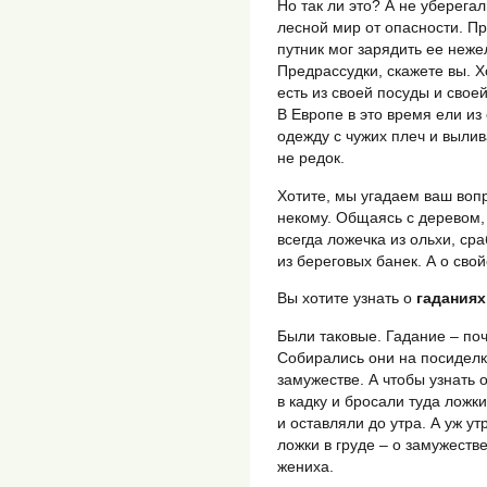
Но так ли это? А не уберега
лесной мир от опасности. П
путник мог зарядить ее неже
Предрассудки, скажете вы. Х
есть из своей посуды и свое
В Европе в это время ели и
одежду с чужих плеч и выли
не редок.
Хотите, мы угадаем ваш вопр
некому. Общаясь с деревом,
всегда ложечка из ольхи, ср
из береговых банек. А о свой
Вы хотите узнать о
гаданиях
Были таковые. Гадание – по
Собирались они на посиделк
замужестве. А чтобы узнать 
в кадку и бросали туда ложки
и оставляли до утра. А уж у
ложки в груде – о замужеств
жениха.