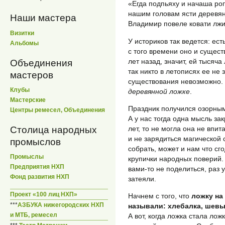
«Егда подпьяху и начаша роп
нашим головам ясти деревя
Наши мастера
Владимир повеле ковати л
Визитки
У историков так ведется: ес
Альбомы
с того времени оно и сущест
лет назад, значит, ей тысяча 
Объединения
так никто в летописях ее не 
мастеров
существования невозможно. 
Клубы
деревянной ложке
.
Мастерские
Праздник получился озорным
Центры ремесел, Объединения
А у нас тогда одна мысль за
Столица народных
лет, то не могла она не впи
и не зарядиться магической 
промыслов
собрать, может и нам что сг
Промыслы
крупички народных поверий.
Предприятия НХП
вами-то не поделиться, раз 
Фонд развития НХП
затеяли.
Проект «100 лиц НХП»
Начнем с того, что
ложку на
***
АЗБУКА нижегородских НХП
называли: хлебалка, шевы
и МТБ, ремесел
А вот, когда ложка стала ло