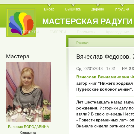
Бисер
Вышивка
Дерево
Игрушка
МАСТЕРСКАЯ РАДУГИ
.
.
.
.
.
.
.
.
.
.
.
.
ПРОЕКТЫ
ГАЛЕРЕИ
Промыслы
Краеведение
Главная
Мастера
Вячеслав Федоров. 
Ср, 23/01/2013 - 17:31 — RAD
Вячеслав Вениаминович 
автор книг
"Нижегородская 
Пурехские колокольчики"
.
Лет шестнадцать назад заду
рождения
. Историки дату п
взяли? В свою очередь Нест
«Повести временных лет» оп
Вначале сидели ратники спо
Валерия БОРОДАВИНА
Керамика.