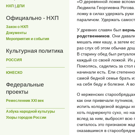
«О деревянной ложке вспомн
НХП
|
ДПИ
Людмила Георгиевна Рогова.
ложку в силах удержать рук
Официально - НХП
параличом. Удержать самост
Закон о НХП
У древних славян был
верны
Документы
родственников
. Они давал
Мероприятия и события
мешать ими кашу, а затем ест
раз слух об этом обычае до
Культурная политика
В старину обед был ритуалом
каждый со своей ложкой. Их 
РОССИЯ
Помолясь, садились за стол 
начинали есть. Ели степенно
ЮНЕСКО
самой бедной семье брать из
Федеральные
на себя беду и болезни. А во
проекты
О керженских старообрядцах 
как они привечали путников
Ремесленник XXI век
испить колодезной водицы ил
Азбука народной культуры
хоть подчеркнуто сухо, но на
Узоры городов России
вслед за ним, выбросят всю 
считалось это признаком жад
оказавшимся в старообрядче