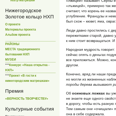
***
Театр Матрешки
«лжицей» называет. Сербы е
«лъжицей», примерно так же 
Нижегородское
считают, что корень ее назва
Золотое кольцо НХП
углубление. Французы и нем
был схож – кювет, яма, овраг.
О проекте
Материалы проекта
Люди давно простились с де
Альбом проекта
пережитками старой, давно 
к ним стоит возвращаться. И
РАЙОНЫ
МЕСТА традиционного
Народная мудрость говорит:
бытования НХП
сейчас опять о деньгах подум
МУЗЕИ
все приложиться. Можно, кон
другом.
***
Конкурс «Наша открытка -
НХП»
Конечно, вряд ли наши предк
***
Проект «В гости к
но могли из жизненных набл
нижегородским матрешкам»
породы дерева вызывают р
Премия
Об
осиновых ложках
вы уж
не знаете еще одного свойст
«ВЕРНОСТЬ ТВОРЧЕСТВУ»
в дорогу, чтобы есть разну
Культурные события
Тем самым они «очищали» пи
она в себе содержала.