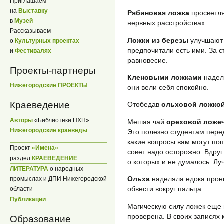
Приглашаем
на
Выставку
Рябиновая ложка
просветля
в
Музей
нервных расстройствах.
Рассказываем
Ложки из березы
улучшают 
о
Культурных проектах
предпочитали есть ими. За 
и
Фестивалях
равновесие.
Проекты-партнеры
Кленовыми ложками
надел
Нижегородские ПРОЕКТЫ
они вели себя спокойно.
Краеведение
Отобедав
ольховой ложко
Авторы
«Библиотеки НХП»
Мешая чай
ореховой ложе
Нижегородские краеведы
Это полезно студентам пере
какие вопросы вам могут поп
Проект
«Имена»
совет надо осторожно. Вдру
раздел
КРАЕВЕДЕНИЕ
о которых и не думалось. Луч
ЛИТЕРАТУРА
о народных
Ольха
наделяла едока прони
промыслах и ДПИ Нижегородской
обвести вокруг пальца.
области
Публикации
Магическую силу ложек еще 
проверена. В своих записях
Образование