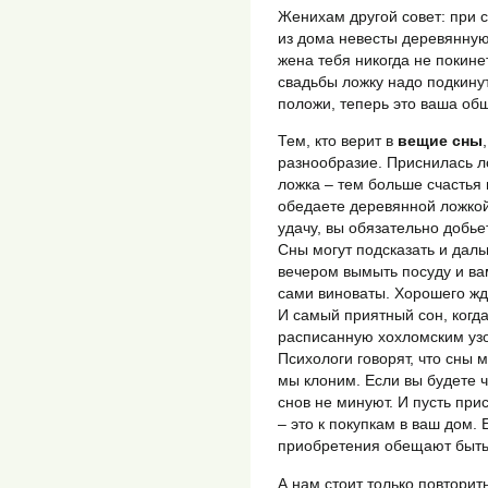
Женихам другой совет: при с
из дома невесты деревянную
жена тебя никогда не покине
свадьбы ложку надо подкинуть
положи, теперь это ваша об
Тем, кто верит в
вещие сны
разнообразие. Приснилась ло
ложка – тем больше счастья 
обедаете деревянной ложкой
удачу, вы обязательно добье
Сны могут подсказать и дал
вечером вымыть посуду и вам
сами виноваты. Хорошего жд
И самый приятный сон, когда
расписанную хохломским узор
Психологи говорят, что сны 
мы клоним. Если вы будете ч
снов не минуют. И пусть при
– это к покупкам в ваш дом. 
приобретения обещают быть
А нам стоит только повторит