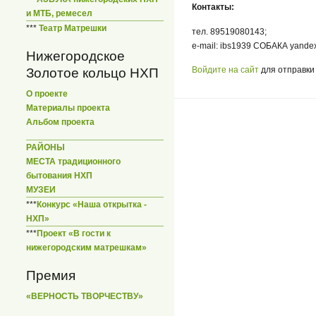
Контакты:
и МТБ, ремесел
***
Театр Матрешки
тел. 89519080143;
e-mail: ibs1939 СОБАКА yandex
Нижегородское
Войдите на сайт
для отправки
Золотое кольцо НХП
О проекте
Материалы проекта
Альбом проекта
РАЙОНЫ
МЕСТА традиционного
бытования НХП
МУЗЕИ
***
Конкурс «Наша открытка -
НХП»
***
Проект «В гости к
нижегородским матрешкам»
Премия
«ВЕРНОСТЬ ТВОРЧЕСТВУ»