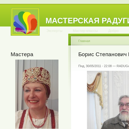
МАСТЕРСКАЯ РАДУГ
.
.
.
.
.
.
.
.
.
.
.
Краеведение
Эксперты
Мастер-классы
Добро
Главная
Мастера
Борис Степанович 
Пнд, 30/05/2011 - 22:08 — RADUG