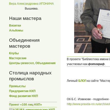
Вера Александровна ИГОНИНА
Вышивка.
Наши мастера
Визитки
Альбомы
Объединения
мастеров
Клубы
Мастерские
В проекте "Библиотека имени
Центры ремесел, Объединения
участвовал как
фотограф
.
Столица народных
промыслов
Личный
БЛОГ
на сайте "Мастер
Промыслы
Предприятия НХП
Фонд развития НХП
Об Б.С. Извекове - подробнее 
http://www.pravda-nn.ru/archive
Проект «100 лиц НХП»
***
АЗБУКА нижегородских НХП