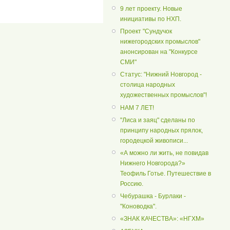
9 лет проекту. Новые
инициативы по НХП.
Проект "Сундучок
нижегородских промыслов"
анонсирован на "Конкурсе
СМИ"
Статус: "Нижний Новгород -
столица народных
художественных промыслов"!
НАМ 7 ЛЕТ!
"Лиса и заяц" сделаны по
принципу народных прялок,
городецкой живописи...
«А можно ли жить, не повидав
Нижнего Новгорода?»
Теофиль Готье. Путешествие в
Россию.
Чебурашка - Бурлаки -
"Коноводка".
«ЗНАК КАЧЕСТВА»: «НГХМ»