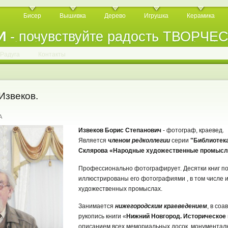
Бисер
Вышивка
Дерево
Игрушка
Керамика
И
- почувствуйте радость ТВОРЧЕ
.
.
.
.
.
.
.
.
.
.
.
Радуга
Контакты
Извеков.
A
Извеков Борис Степанович
- фотограф, краевед.
Является
членом редколлегии
серии
"Библиотек
Склярова «Народные художественные промысл
Профессионально фотографирует. Десятки книг п
иллюстрированы его фотографиями , в том числе и
художественных промыслах.
Занимается
нижегородским краеведением
, в со
рукопись книги «
Нижний Новгород. Историческое 
описанием всех мемориальных досок, монументал