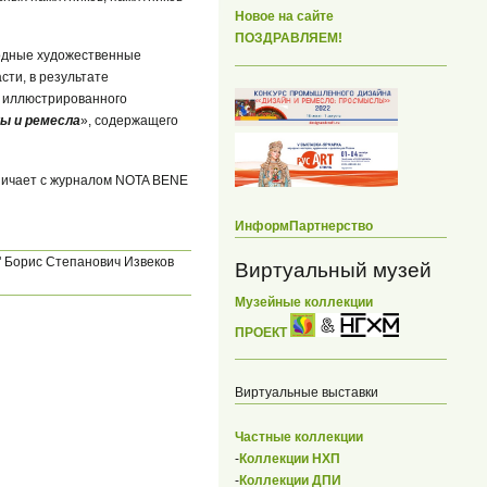
Новое на сайте
ПОЗДРАВЛЯЕМ!
одные художественные
ти, в результате
о иллюстрированного
ы и ремесла
», содержащего
дничает с журналом NOTA BENE
ИнформПартнерство
 Борис Степанович Извеков
Виртуальный музей
Музейные коллекции
ПРОЕКТ
Виртуальные выставки
Частные коллекции
-
Коллекции НХП
-
Коллекции ДПИ