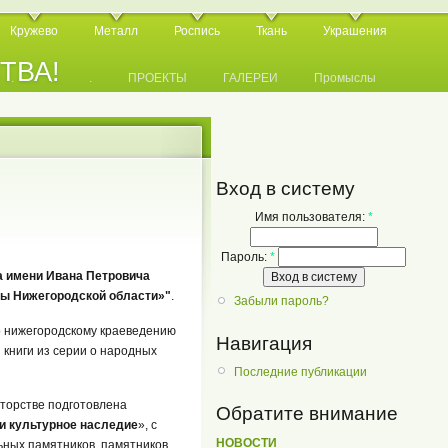
Кружево
Металл
Роспись
Ткань
Украшения
СТВА!
.
.
.
ПРОЕКТЫ
ГАЛЕРЕИ
Промыслы
Вход в систему
Имя пользователя:
*
Пароль:
*
а имени Ивана Петровича
ы Нижегородской области»"
.
Забыли пароль?
о нижегородскому краеведению
Навигация
 книги из серии о народных
Последние публикации
авторстве подготовлена
Обратите внимание
и культурное наследие
», с
НОВОСТИ
ьных памятников, памятников