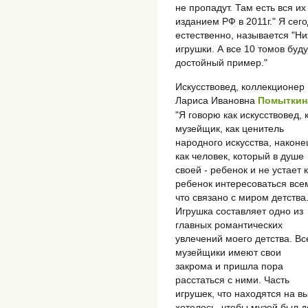
не пропадут. Там есть вся и
изданием РФ в 2011г." Я сего
естественно, называется "Ни
игрушки. А все 10 томов бу
достойный пример."
Искусствовед, коллекционер
Лариса Ивановна
Помыткин
"Я говорю как искусствовед, 
музейщик, как ценитель
народного искусства, наконе
как человек, который в душе
своей - ребенок и не устает 
ребенок интересоваться все
что связано с миром детства
Игрушка составляет одно из
главных романтических
увлечений моего детства. Вс
музейщики имеют свои
закрома и пришла пора
расстаться с ними. Часть
игрушек, что находятся на в
хотелось, чтобы музей был 