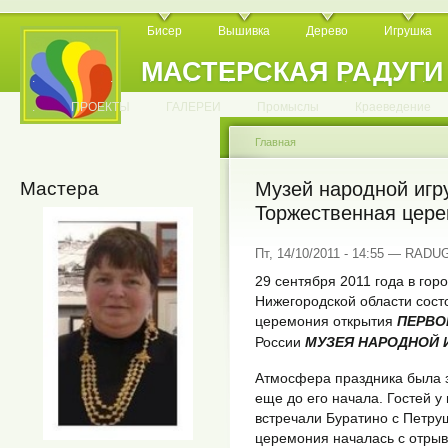
Бисер
Вышивка
Дерево
Игрушка
МАСТЕРСКАЯ РАДУГИ
.
.
.
.
.
.
.
.
.
.
.
.
ПРОЕКТЫ
ГАЛЕРЕИ
Промыслы
Краеведение
Главная
Мастера
Музей народной игру
Торжественная цере
Пт, 14/10/2011 - 14:55 — RADU
29 сентября 2011 года в гор
Нижегородской области сост
церемония открытия
ПЕРВО
России
МУЗЕЯ НАРОДНОЙ 
Атмосфера праздника была 
еще до его начала. Гостей у
встречали Буратино с Петру
церемония началась с отрыв