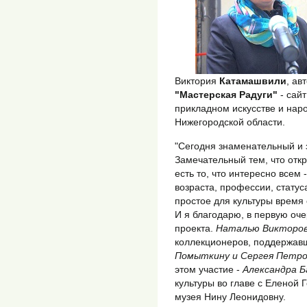
Виктория
Катамашвили
, ав
"Мастерская Радуги"
- сайт
прикладном искусстве и на
Нижегородской области.
"Сегодня знаменательный и 
Замечательный тем, что откр
есть то, что интересно всем
возраста, профессии, статус
простое для культуры время
И я благодарю, в первую оч
проекта.
Наталью Викторовн
коллекционеров, поддержав
Помыткину и Сергея Петро
этом участие -
Александра Б
культуры во главе с Еленой 
музея Нину Леонидовну.