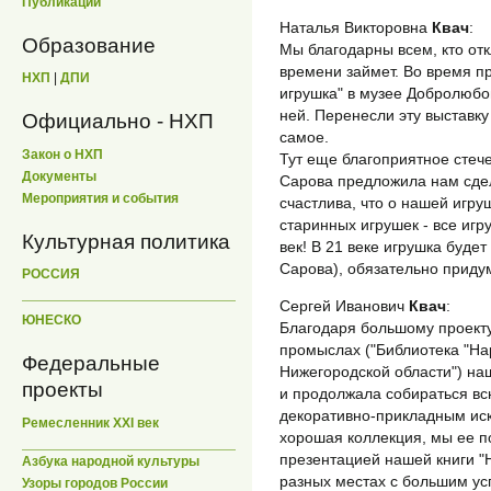
Публикации
Наталья Викторовна
Квач
:
Образование
Мы благодарны всем, кто отк
времени займет. Во время п
НХП
|
ДПИ
игрушка" в музее Добролюбо
ней. Перенесли эту выставку
Официально - НХП
самое.
Закон о НХП
Тут еще благоприятное стеч
Документы
Сарова предложила нам сдел
Мероприятия и события
счастлива, что о нашей игруш
старинных игрушек - все игр
Культурная политика
век! В 21 веке игрушка будет
Сарова), обязательно приду
РОССИЯ
Сергей Иванович
Квач
:
ЮНЕСКО
Благодаря большому проект
промыслах ("Библиотека "Н
Федеральные
Нижегородской области") наш
проекты
и продолжала собираться вс
декоративно-прикладным иск
Ремесленник XXI век
хорошая коллекция, мы ее по
презентацией нашей книги "
Азбука народной культуры
разных местах с большим ус
Узоры городов России