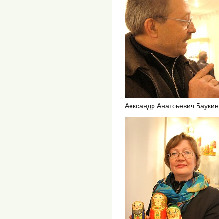
Аександр Анатоьевич Баукин