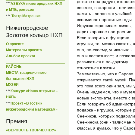
детстве она радует, в юности
***
АЗБУКА нижегородских НХП
веселит, в старости - оживля
и МТБ, ремесел
память - человек с улыбкой
***
Театр Матрешки
вспоминает прожитые годы.
Игрушка скрашивает жизнь,
Нижегородское
дарит хорошее настроение.
Золотое кольцо НХП
Если говорить о функциях
игрушки, то, можно сказать, 
О проекте
она, по-своему, уникальна -
Материалы проекта
она и воспитывает, и позвол
Альбом проекта
развиваться и по-другому
РАЙОНЫ
относиться к жизни.
МЕСТА традиционного
Замечательно, что в Сарове
бытования НХП
открывается такой музей. Пу
МУЗЕИ
это пока всего один зал, мы 
***
Конкурс «Наша открытка -
Очень надеемся, что у музея
НХП»
новые экспонаты. вместе с в
***
Проект «В гости к
Если говорить об администр
нижегородским матрешкам»
подарка - игрушки, которые
Снежиков, которых подарили
Премия
Снежинска (они - талисман г
классы, я думаю, что у Саро
«ВЕРНОСТЬ ТВОРЧЕСТВУ»