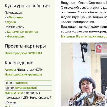
Ведущая - Ольга Сергеевна
Культурные события
С игрушкой связана жизнь ка
особенно. Она и оберег и ра
Приглашаем
людей игрушка - не только и
на
Выставку
коллекционирования.
в
Музей
Благодаря таким людям наш 
Рассказываем
вошла коллекция нижегородс
о
Культурных проектах
Натальи Квач и архитекто
и
Фестивалях
Проекты-партнеры
Нижегородские ПРОЕКТЫ
Краеведение
Авторы
«Библиотеки НХП»
Нижегородские краеведы
Проект
«Имена»
раздел
КРАЕВЕДЕНИЕ
ЛИТЕРАТУРА
о народных
промыслах и ДПИ Нижегородской
области