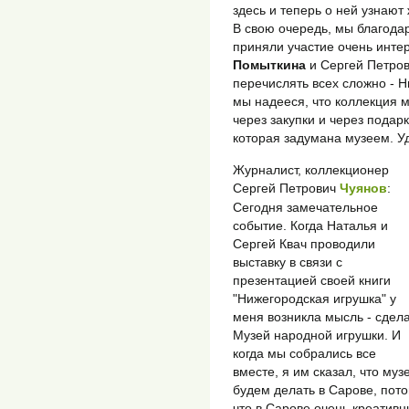
здесь и теперь о ней узнают
В свою очередь, мы благода
приняли участие очень инте
Помыткина
и Сергей Петро
перечислять всех сложно - Н
мы надееся, что коллекция 
через закупки и через подарк
которая задумана музеем. У
Журналист, коллекционер
Сергей Петрович
Чуянов
:
Сегодня замечательное
событие. Когда Наталья и
Сергей Квач проводили
выставку в связи с
презентацией своей книги
"Нижегородская игрушка" у
меня возникла мысль - сдел
Музей народной игрушки. И
когда мы собрались все
вместе, я им сказал, что муз
будем делать в Сарове, пот
что в Сарове очень креатив