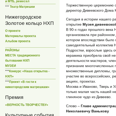
и МТБ, ремесел
Торжественную церемонию 
***
Театр Матрешки
директор Дивеевского Дома 
Нижегородское
Сегодня в истории нашего р
Золотое кольцо НХП
открытие
Музея дивеевско
В 90-х годах прошлого века
О проекте
организовала при районном Д
Материалы проекта
котором впоследствии было
Альбом проекта
самодеятельный коллектив Н
Подростки, взрослые здесь о
РАЙОНЫ
керамика приобрела свой не
МЕСТА традиционного
деятельности мастеров, член
бытования НХП
признание многочисленных п
МУЗЕИ
множественные дипломы, гр
***
Конкурс «Наша открытка -
участие во всероссийских, р
НХП»
акциях, проектах.
***
Проект «В гости к
Москва и Иваново, Тверь и 
нижегородским матрешкам»
только малая часть нашей н
Премия
глиняное чудо из Дивеево.
«ВЕРНОСТЬ ТВОРЧЕСТВУ»
Слово –
Главе администра
Николаевичу Ванькову
Культурные события