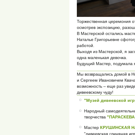
Торжественная церемония от
осмотрев экспозицию, разош
В Мастерской остались маст
Наталье Григорьевне сфотог
работой.
Выходя из Мастерской, я заг
одна маленькая девочка.
Будущий Мастер, подумала 
Мы возвращались домой в Н
и Сергеем Ивановичем Квача
возможность – еще раз увиде
дивеевскому чуду!
"Музей дивеевской игр
Народный самодеятельны
творчества
"ПАРАСКЕВА
Мастер
КРУШИНСКАЯ На
"дивеевская глиняная иг