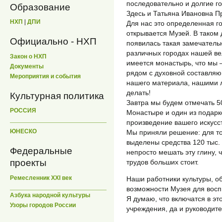
последовательно и долгие го
Образование
Здесь и Татьяна Ивановна П
НХП
|
ДПИ
Для нас это определенная го
открывается Музей. В таком 
Официально - НХП
появилась такая замечатель
различных городах нашей вел
Закон о НХП
имеется монастырь, что мы –
Документы
рядом с духовной составляю
Мероприятия и события
нашего материала, нашими 
делать!
Культурная политика
Завтра мы будем отмечать 5
РОССИЯ
Монастыре и один из подарк
произведение вашего искусст
ЮНЕСКО
Мы приняли решение: для то
выделены средства 120 тыс.
Федеральные
непросто мешать эту глину,
проекты
трудов больших стоит.
Ремесленник XXI век
Наши работники культуры, о
возможности Музея для восп
Азбука народной культуры
Я думаю, что включатся в эт
Узоры городов России
учреждения, да и руководите