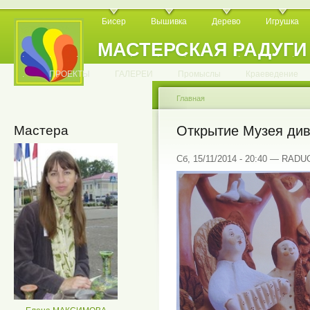
Бисер
Вышивка
Дерево
Игрушка
МАСТЕРСКАЯ РАДУГИ
.
.
.
.
.
.
.
.
.
.
.
.
ПРОЕКТЫ
ГАЛЕРЕИ
Промыслы
Краеведение
Главная
Мастера
Открытие Музея див
Сб, 15/11/2014 - 20:40 — RAD