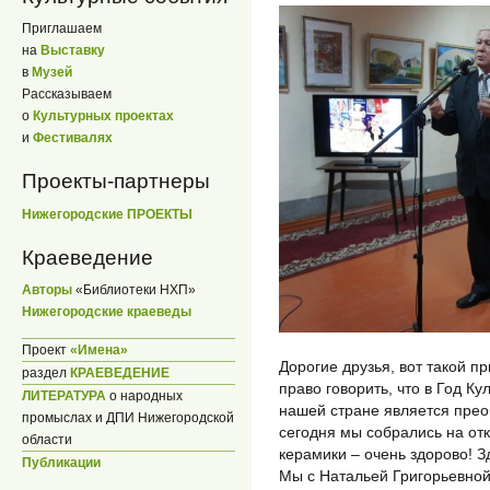
Приглашаем
на
Выставку
в
Музей
Рассказываем
о
Культурных проектах
и
Фестивалях
Проекты-партнеры
Нижегородские ПРОЕКТЫ
Краеведение
Авторы
«Библиотеки НХП»
Нижегородские краеведы
Проект
«Имена»
Дорогие друзья, вот такой п
раздел
КРАЕВЕДЕНИЕ
право говорить, что в Год Ку
ЛИТЕРАТУРА
о народных
нашей стране является прео
промыслах и ДПИ Нижегородской
сегодня мы собрались на от
области
керамики – очень здорово! З
Публикации
Мы с Натальей Григорьевной 