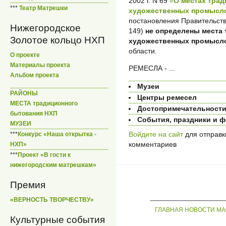
2002 г. N 69
«
О местах тра
***
Театр Матрешки
художественных промысло
постановления Правительств
Нижегородское
149)
не определены места
Золотое кольцо НХП
художественных промысл
области.
О проекте
Материалы проекта
РЕМЕСЛА - ...
Альбом проекта
Музеи
РАЙОНЫ
Центры ремесел
МЕСТА традиционного
Достопримечательност
бытования НХП
События, праздники и 
МУЗЕИ
Войдите на сайт
для отправк
***
Конкурс «Наша открытка -
комментариев
НХП»
***
Проект «В гости к
нижегородским матрешкам»
Премия
_____________
«ВЕРНОСТЬ ТВОРЧЕСТВУ»
ГЛАВНАЯ
НОВОСТИ
МА
Культурные события