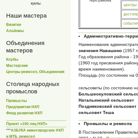
герб района
куклы.
центры
достопр
Наши мастера
события
Визитки
Альбомы
Административно-терр
Объединения
Наименование администрати
мастеров
значения Навашино
(1957 г
Год образования района - 194
Клубы
(1960 год присвоения район
Мастерские
время наименования).
Центры ремесел, Объединения
Площадь (по состоянию на 01
Столица народных
сельсоветы (по состоянию на
промыслов
Большеокуловский сельс
Натальинский сельсовет
Промыслы
Поздняковский сельсовет
Предприятия НХП
сельсовет Теша
Фонд развития НХП
Промыслы и ремесла
Проект «100 лиц НХП»
***
АЗБУКА нижегородских НХП
В Постановлении Правительс
и МТБ, ремесел