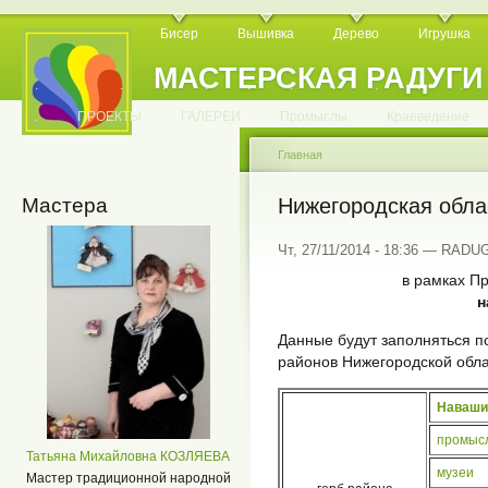
Бисер
Вышивка
Дерево
Игрушка
МАСТЕРСКАЯ РАДУГИ
.
.
.
.
.
.
.
.
.
.
.
.
ПРОЕКТЫ
ГАЛЕРЕИ
Промыслы
Краеведение
Главная
Мастера
Нижегородская обла
Чт, 27/11/2014 - 18:36 — RADU
в рамках Пр
н
Данные будут заполняться 
районов Нижегородской обл
Наваши
промыс
Татьяна Михайловна КОЗЛЯЕВА
музеи
Мастер традиционной народной