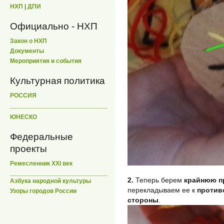
НХП
|
ДПИ
Официально - НХП
Закон о НХП
Документы
Мероприятия и события
Культурная политика
РОССИЯ
ЮНЕСКО
Федеральные
проекты
Ремесленник XXI век
2.
Теперь берем
крайнюю 
Азбука народной культуры
перекладываем ее к
против
Узоры городов России
стороны
.