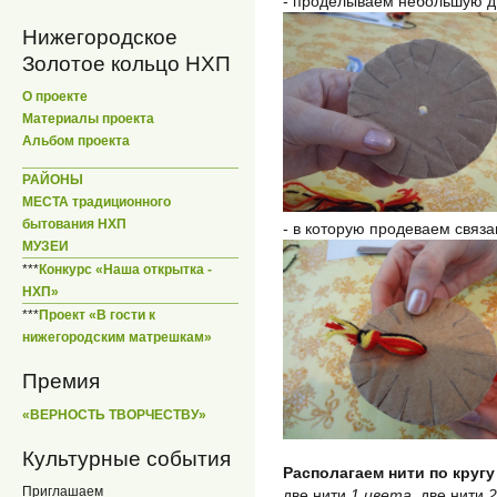
- проделываем небольшую ды
Нижегородское
Золотое кольцо НХП
О проекте
Материалы проекта
Альбом проекта
РАЙОНЫ
МЕСТА традиционного
бытования НХП
- в которую продеваем связ
МУЗЕИ
***
Конкурс «Наша открытка -
НХП»
***
Проект «В гости к
нижегородским матрешкам»
Премия
«ВЕРНОСТЬ ТВОРЧЕСТВУ»
Культурные события
Располагаем нити по круг
Приглашаем
две нити
1 цвета
, две нити
2