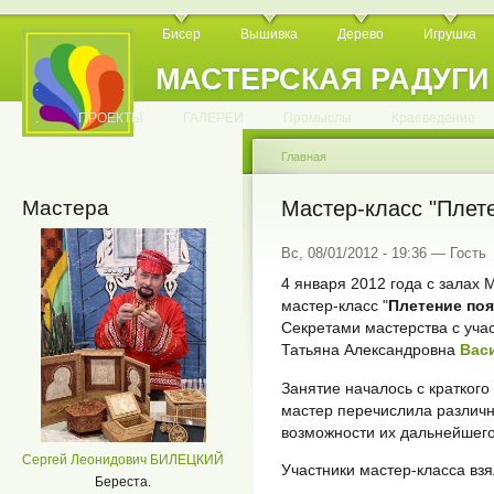
Бисер
Вышивка
Дерево
Игрушка
МАСТЕРСКАЯ РАДУГИ
.
.
.
.
.
.
.
.
.
.
.
.
ПРОЕКТЫ
ГАЛЕРЕИ
Промыслы
Краеведение
Главная
Мастера
Мастер-класс "Плете
Вс, 08/01/2012 - 19:36 — Гость
4 января 2012 года с залах 
мастер-класс "
Плетение поя
Секретами мастерства с уча
Татьяна Александровна
Вас
Занятие началось с краткого 
мастер перечислила различн
возможности их дальнейшег
Сергей Леонидович БИЛЕЦКИЙ
Участники мастер-класса взя
Береста.