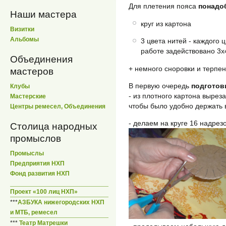
Для плетения пояса
понадо
Наши мастера
круг из картона
Визитки
Альбомы
3 цвета нитей - каждого ц
работе задействовано 3х
Объединения
+ немного сноровки и терпен
мастеров
В первую очередь
подготов
Клубы
- из плотного картона вырез
Мастерские
чтобы было удобно держать в
Центры ремесел, Объединения
- делаем на круге 16 надрезо
Столица народных
промыслов
Промыслы
Предприятия НХП
Фонд развития НХП
Проект «100 лиц НХП»
***
АЗБУКА нижегородских НХП
и МТБ, ремесел
***
Театр Матрешки