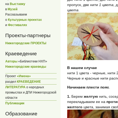
на
Выставку
пропуск, две нити
1 цвета
, 
в
Музей
цвета
.
Рассказываем
о
Культурных проектах
и
Фестивалях
Проекты-партнеры
Нижегородские ПРОЕКТЫ
Краеведение
Авторы
«Библиотеки НХП»
Нижегородские краеведы
В нашем случае
нити 1 цвета - черные, нити 
Проект
«Имена»
Черные и красные нити расп
раздел
КРАЕВЕДЕНИЕ
Начинаем плести пояс
.
ЛИТЕРАТУРА
о народных
промыслах и ДПИ Нижегородской
1.
Берем
желтую
нить, сосед
области
перекладываем ее на
прот
Публикации
желтого
цвета, занимая сво
Образование