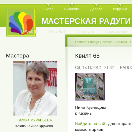
Бисер
Вышивка
Дерево
Игрушка
МАСТЕРСКАЯ РАДУГИ
.
.
.
.
.
.
.
.
.
.
.
.
ПРОЕКТЫ
ГАЛЕРЕИ
Промыслы
Краеведение
Главная
›
Image Galleries
›
Альбом - П
Мастера
Квилт 65
Сб, 17/11/2012 - 21:32 — RAD
Нина Кузнецова
г. Казань
Галина МУРАВЬЕВА
Войдите на сайт
для отправк
Коклюшечное кружево.
комментариев