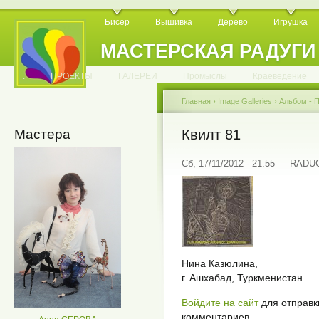
Бисер
Вышивка
Дерево
Игрушка
МАСТЕРСКАЯ РАДУГИ
.
.
.
.
.
.
.
.
.
.
.
.
ПРОЕКТЫ
ГАЛЕРЕИ
Промыслы
Краеведение
Главная
›
Image Galleries
›
Альбом - П
Мастера
Квилт 81
Сб, 17/11/2012 - 21:55 — RAD
Нина Казюлина,
г. Ашхабад, Туркменистан
Войдите на сайт
для отправк
комментариев