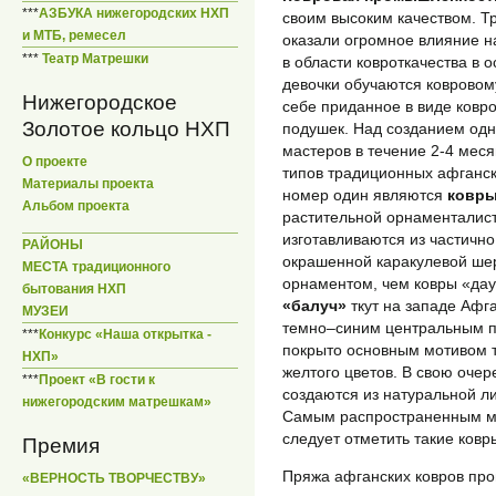
***
АЗБУКА нижегородских НХП
своим высоким качеством. Т
и МТБ, ремесел
оказали огромное влияние 
***
Театр Матрешки
в области ковроткачества в
девочки обучаются ковровом
Нижегородское
себе приданное в виде ковро
Золотое кольцо НХП
подушек. Над созданием одно
мастеров в течение 2-4 мес
О проекте
типов традиционных афганск
Материалы проекта
номер один являются
ковры
Альбом проекта
растительной орнаменталис
изготавливаются из частично
РАЙОНЫ
окрашенной каракулевой ше
МЕСТА традиционного
орнаментом, чем ковры «дау
бытования НХП
«балуч»
ткут на западе Афг
МУЗЕИ
темно–синим центральным п
***
Конкурс «Наша открытка -
покрыто основным мотивом т
НХП»
желтого цветов. В свою очер
***
Проект «В гости к
создаются из натуральной л
нижегородским матрешкам»
Самым распространенным мо
следует отметить такие ков
Премия
Пряжа афганских ковров пр
«ВЕРНОСТЬ ТВОРЧЕСТВУ»