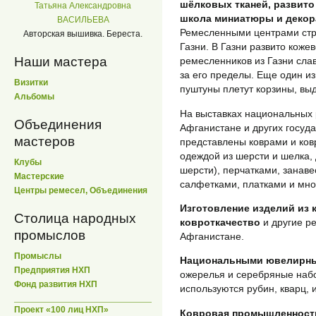
шёлковых тканей, развито
Татьяна Александровна
школа миниатюры и декор
ВАСИЛЬЕВА
Ремесленными центрами стра
Авторская вышивка. Береста.
Газни. В Газни развито коже
Наши мастера
ремесленников из Газни слав
за его пределы. Еще один из
Визитки
пуштуны плетут корзины, вы
Альбомы
На выставках национальных 
Объединения
Афганистане и других госуд
мастеров
представлены коврами и ко
одеждой из шерсти и шелка,
Клубы
шерсти), перчатками, занав
Мастерские
салфетками, платками и мно
Центры ремесел, Объединения
Изготовление изделий из 
Столица народных
ковроткачество
и другие р
промыслов
Афганистане.
Промыслы
Национальными ювелирн
Предприятия НХП
ожерелья и серебряные набо
Фонд развития НХП
используются рубин, кварц, и
Проект «100 лиц НХП»
Ковровая промышленност