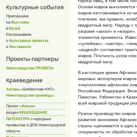
горных овец, в том числе то
Культурные события
Основа ковров выполняется 
ковров изготавливается из ч
Приглашаем
плетения, как правило, колеб
на
Выставку
квадратный метр. Наряду с 
в
Музей
узорами «акхал» и «маури»,
Рассказываем
элементов орнамента. Извес
о
Культурных проектах
«сулейман», «шеггер», «ома
и
Фестивалях
«андкхой» составляют практ
ковров. Плотность узлов этих
Проекты-партнеры
квадратный метр.
Нижегородские ПРОЕКТЫ
В настоящее время Афганист
мировых экспортеров ковров
Краеведение
покупателями афганских ко
Авторы
«Библиотеки НХП»
Российская Федерация, Вели
Нижегородские краеведы
Пакистан, Узбекистан и Каз
всей ковровой продукции реа
Проект
«Имена»
раздел
КРАЕВЕДЕНИЕ
Ручное производство ковров
ЛИТЕРАТУРА
о народных
развития экономики Афганис
промыслах и ДПИ Нижегородской
страны оценивается в один 
области
специалисты по обработке с