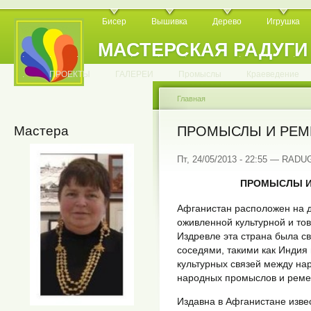
Бисер
Вышивка
Дерево
Игрушка
МАСТЕРСКАЯ РАДУГИ
.
.
.
.
.
.
.
.
.
.
.
.
ПРОЕКТЫ
ГАЛЕРЕИ
Промыслы
Краеведение
Главная
Мастера
ПРОМЫСЛЫ И РЕМ
Пт, 24/05/2013 - 22:55 — RADU
ПРОМЫСЛЫ И
Афганистан расположен на 
оживленной культурной и то
Издревле эта страна была с
соседями, такими как Индия 
культурных связей между на
народных промыслов и реме
Издавна в Афганистане изв