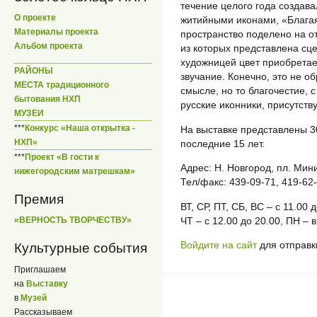
течение целого года создав
О проекте
житийными иконами, «Благая
Материалы проекта
пространство поделено на о
Альбом проекта
из которых представлена сц
художницей цвет приобретае
РАЙОНЫ
звучание. Конечно, это не о
МЕСТА традиционного
смысле, но то благочестие, 
бытования НХП
русские иконники, присутству
МУЗЕИ
***
Конкурс «Наша открытка -
На выставке представлены 3
НХП»
последние 15 лет.
***
Проект «В гости к
Адрес: Н. Новгород, пл. Мин
нижегородским матрешкам»
Тел/факс: 439-09-71, 419-62
Премия
ВТ, СР, ПТ, СБ, ВС – с 11.00 
ЧТ – с 12.00 до 20.00, ПН – 
«ВЕРНОСТЬ ТВОРЧЕСТВУ»
Войдите на сайт
для отправк
Культурные события
Приглашаем
на
Выставку
в
Музей
Рассказываем
_____________