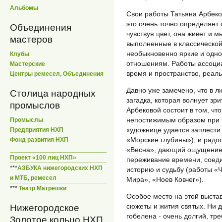
Альбомы
Свои работы Татьяна Арбеко
это очень точно определяет 
Объединения
чувствуя цвет, она живет и 
мастеров
выполненные в классическо
необыкновенно яркие и одн
Клубы
отношениям. Работы ассоци
Мастерские
время и пространство, реаль
Центры ремесел, Объединения
Давно уже замечено, что в л
Столица народных
загадка, которая волнует зр
промыслов
Арбековой состоит в том, чт
непостижимым образом при 
Промыслы
художнице удается заплести 
Предприятия НХП
«Морские глубины»), и радо
Фонд развития НХП
«Весна», дающий ощущение 
Проект «100 лиц НХП»
переживание времени, соед
***
АЗБУКА нижегородских НХП
историю и судьбу (работы «
и МТБ, ремесел
Мира», «Ноев Ковчег»).
***
Театр Матрешки
Особое место на этой выста
сюжеты и жития святых. Ни дл
Нижегородское
гобелена - очень долгий, тр
Золотое кольцо НХП