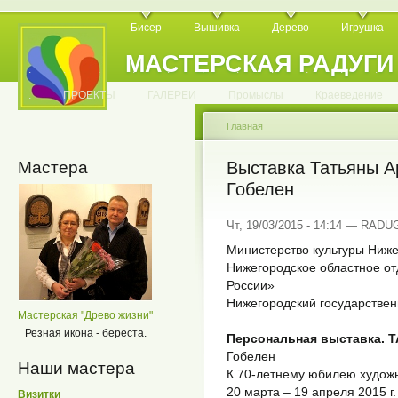
Бисер
Вышивка
Дерево
Игрушка
МАСТЕРСКАЯ РАДУГИ
.
.
.
.
.
.
.
.
.
.
.
.
ПРОЕКТЫ
ГАЛЕРЕИ
Промыслы
Краеведение
Главная
Мастера
Выставка Татьяны 
Гобелен
Чт, 19/03/2015 - 14:14 — RADU
Министерство культуры Ниже
Нижегородское областное о
России»
Нижегородский государстве
Мастерская "Древо жизни"
Резная икона - береста.
Персональная выставка.
Гобелен
Наши мастера
К 70-летнему юбилею худож
20 марта – 19 апреля 2015 г.
Визитки