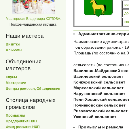
це
до
Мастерская Владимира ЮРТОВА.
со
Полхов-майданская игрушка.
Административно-терр
Наши мастера
Наименование администрати
Визитки
Год образования района - 192
Альбомы
Площадь (по состоянию на 01
Объединения
сельсоветы (по состоянию на
мастеров
Василево-Майданский сел
Василевский сельсовет
Клубы
Кочкуровский сельсовет
Мастерские
Маресевский сельсовет
Центры ремесел, Объединения
Наруксовский сельсовет
Столица народных
Пеля-Хованский сельсове
Починковский сельсовет
промыслов
Ризоватовский сельсовет
Промыслы
Ужовский сельсовет
Предприятия НХП
Промыслы и ремесла
Фонд развития НХП