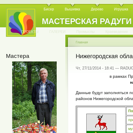
Бисер
Вышивка
Дерево
Игрушка
МАСТЕРСКАЯ РАДУГИ
.
.
.
.
.
.
.
.
.
.
.
.
ПРОЕКТЫ
ГАЛЕРЕИ
Промыслы
Краеведение
Главная
Мастера
Нижегородская обла
Чт, 27/11/2014 - 18:41 — RADU
в рамках Пр
н
Данные будут заполняться 
районов Нижегородской обл
По
пр
му