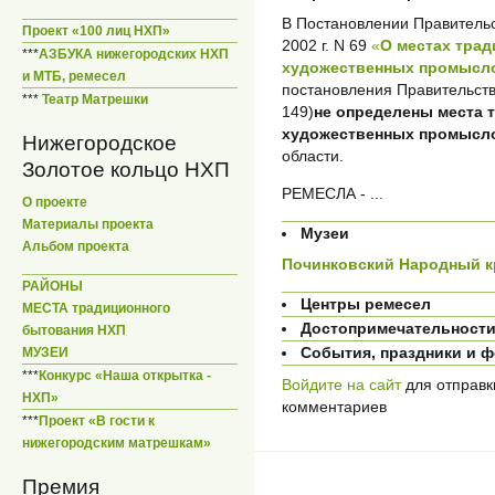
В Постановлении Правительс
Проект «100 лиц НХП»
2002 г. N 69
«
О местах тра
***
АЗБУКА нижегородских НХП
художественных промысло
и МТБ, ремесел
постановления Правительств
***
Театр Матрешки
149)
не определены места 
художественных промысл
Нижегородское
области.
Золотое кольцо НХП
РЕМЕСЛА - ...
О проекте
Материалы проекта
Музеи
Альбом проекта
Починковский Народный к
РАЙОНЫ
Центры ремесел
МЕСТА традиционного
Достопримечательност
бытования НХП
События, праздники и 
МУЗЕИ
***
Конкурс «Наша открытка -
Войдите на сайт
для отправк
НХП»
комментариев
***
Проект «В гости к
нижегородским матрешкам»
Премия