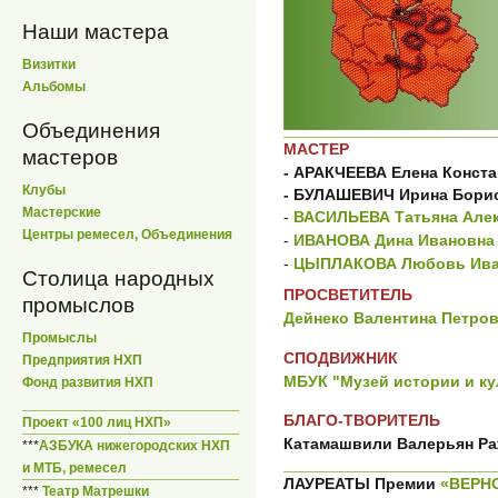
Наши мастера
Визитки
Альбомы
Объединения
МАСТЕР
мастеров
- АРАКЧЕЕВА Елена Конст
Клубы
- БУЛАШЕВИЧ Ирина Бори
Мастерские
-
ВАСИЛЬЕВА Татьяна Але
Центры ремесел, Объединения
-
ИВАНОВА Дина Ивановна
-
ЦЫПЛАКОВА Любовь Ива
Столица народных
ПРОСВЕТИТЕЛЬ
промыслов
Дейнеко Валентина Петро
Промыслы
СПОДВИЖНИК
Предприятия НХП
МБУК "Музей истории и к
Фонд развития НХП
БЛАГО-ТВОРИТЕЛЬ
Проект «100 лиц НХП»
Катамашвили Валерьян Р
***
АЗБУКА нижегородских НХП
и МТБ, ремесел
ЛАУРЕАТЫ Премии
«ВЕРН
***
Театр Матрешки