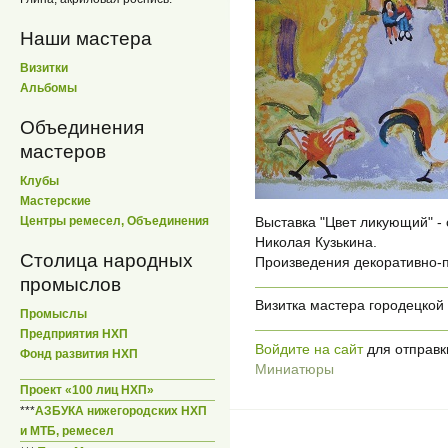
Наши мастера
Визитки
Альбомы
Объединения
мастеров
Клубы
Мастерские
Центры ремесел, Объединения
Выставка "Цвет ликующий" -
Николая Кузькина.
Столица народных
Произведения декоративно-п
промыслов
Визитка мастера городецкой
Промыслы
Предприятия НХП
Войдите на сайт
для отправк
Фонд развития НХП
Миниатюры
Проект «100 лиц НХП»
***
АЗБУКА нижегородских НХП
и МТБ, ремесел