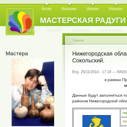
Бисер
Вышивка
Дерево
Игрушка
МАСТЕРСКАЯ РАДУГИ
.
.
.
.
.
.
.
.
.
.
.
.
ПРОЕКТЫ
ГАЛЕРЕИ
Промыслы
Краеведение
Главная
Мастера
Нижегородская облас
Сокольский.
Втр, 25/11/2014 - 17:18 — RA
в рамках Пр
н
Данные будут заполняться 
районов Нижегородской обл
го
пр