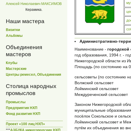
му
Алексей Николаевич МАКСИМОВ
Керамика.
це
Наши мастера
до
со
Визитки
Альбомы
Административно-терри
Объединения
Наименование -
городской 
мастеров
год образования, 1994 г. - г
Нижегородской области из Ив
Клубы
Площадь (по состоянию на 01
Мастерские
Центры ремесел, Объединения
сельсоветы (по состоянию на
Волжский сельсовет
Столица народных
Лойминский сельсовет
промыслов
Междуреченский сельсовет
Промыслы
Законом Нижегородской обла
Предприятия НХП
муниципальные образования
Фонд развития НХП
посёлок Сокольское и сельс
Лойминский сельсовет и Ме
Проект «100 лиц НХП»
путём их объединения во в
***
АЗБУКА нижегородских НХП