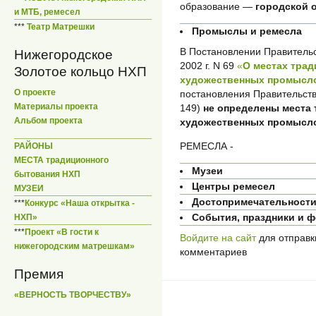
образование —
городской 
и МТБ, ремесел
***
Театр Матрешки
Промыслы и ремесла
В Постановлении Правительс
Нижегородское
2002 г. N 69
«
О местах тра
Золотое кольцо НХП
художественных промысло
О проекте
постановления Правительств
Материалы проекта
149)
не определены места
Альбом проекта
художественных промысл
РЕМЕСЛА -
РАЙОНЫ
МЕСТА традиционного
Музеи
бытования НХП
Центры ремесел
МУЗЕИ
Достопримечательност
***
Конкурс «Наша открытка -
События, праздники и 
НХП»
***
Проект «В гости к
Войдите на сайт
для отправк
нижегородским матрешкам»
комментариев
Премия
«ВЕРНОСТЬ ТВОРЧЕСТВУ»