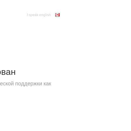
I speak english
ован
еской поддержки как