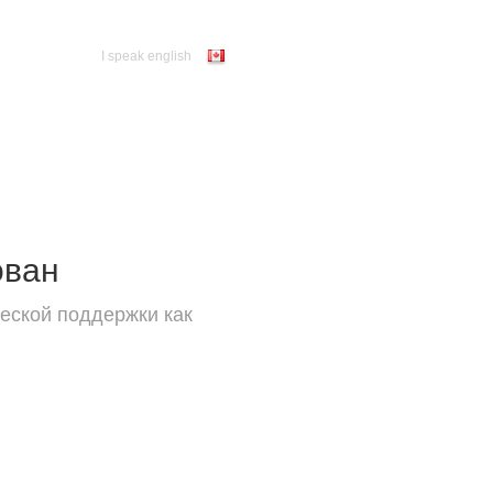
I speak english
ован
еской поддержки как