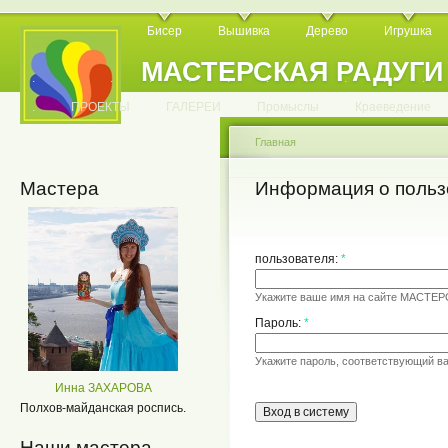
Бисер
Вышивка
Дерево
Игрушка
МАСТЕРСКАЯ РАДУГИ
.
.
.
.
.
.
.
.
.
.
.
.
ПРОЕКТЫ
ГАЛЕРЕИ
Промыслы
Краеведение
Главная
Мастера
Информация о польз
пользователя:
*
Укажите ваше имя на сайте МАСТЕ
Пароль:
*
Укажите пароль, соответствующий в
Инна ЗАХАРОВА
Полхов-майданская роспись.
Наши мастера