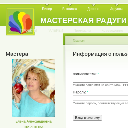
Бисер
Вышивка
Дерево
Игрушка
МАСТЕРСКАЯ РАДУГИ
.
.
.
.
.
.
.
.
.
.
.
.
ПРОЕКТЫ
ГАЛЕРЕИ
Промыслы
Краеведение
Главная
Мастера
Информация о польз
пользователя:
*
Укажите ваше имя на сайте МАСТЕ
Пароль:
*
Укажите пароль, соответствующий в
Елена Александровна
ШИРОКОВА