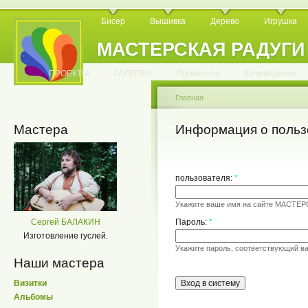
Бисер
Вышивка
Дерево
Игрушка
МАСТЕРСКАЯ РАДУГИ
.
.
.
.
.
.
.
.
.
.
.
.
ПРОЕКТЫ
ГАЛЕРЕИ
Промыслы
Краеведение
Главная
Мастера
Информация о польз
пользователя:
*
Укажите ваше имя на сайте МАСТЕ
Сергей БАЛАКИН
Пароль:
*
Изготовление гуслей.
Укажите пароль, соответствующий в
Наши мастера
Визитки
Альбомы