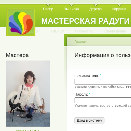
Бисер
Вышивка
Дерево
Игрушка
МАСТЕРСКАЯ РАДУГИ
.
.
.
.
.
.
.
.
.
.
.
.
ПРОЕКТЫ
ГАЛЕРЕИ
Промыслы
Краеведение
Главная
Мастера
Информация о польз
пользователя:
*
Укажите ваше имя на сайте МАСТЕ
Пароль:
*
Укажите пароль, соответствующий в