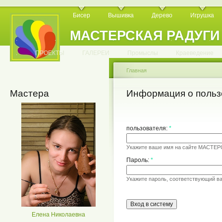
Бисер
Вышивка
Дерево
Игрушка
МАСТЕРСКАЯ РАДУГИ
.
.
.
.
.
.
.
.
.
.
.
.
ПРОЕКТЫ
ГАЛЕРЕИ
Промыслы
Краеведение
Главная
Мастера
Информация о польз
пользователя:
*
Укажите ваше имя на сайте МАСТЕ
Пароль:
*
Укажите пароль, соответствующий в
Елена Николаевна