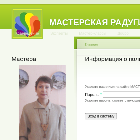
МАСТЕРСКАЯ РАДУГ
.
.
.
.
.
.
.
.
.
.
.
Краеведение
Эксперты
Мастер-классы
Добро
Главная
Мастера
Информация о пол
Укажите ваше имя на сайте МАС
Пароль:
*
Укажите пароль, соответствующи