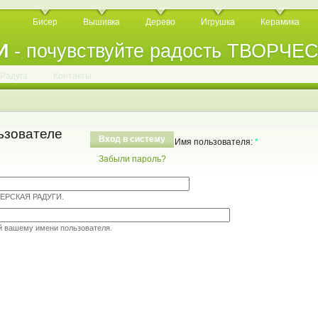
Бисер
Вышивка
Дерево
Игрушка
Керамика
И
- почувствуйте радость ТВОРЧЕ
.
.
.
.
.
.
.
.
.
.
.
Радуга
Контакты
ьзователе
Вход в систему
Имя пользователя:
*
Забыли пароль?
ТЕРСКАЯ РАДУГИ.
й вашему имени пользователя.