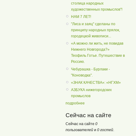
столица народных
художественных промыслов"!
НАМ 7 ЛЕТ!
"Лиса и заяц" сделаны по
принципу народных прялок,
городецкой живописи...
«А можно ли жить, не повидав
Нижнего Новгорода?»
Теофиль Готье. Путешествие в
Россию.
Чебурашка - Бурлаки -
"Коноводка".
«ЗНАК КАЧЕСТВА»: «НГХМ»
АЗБУКА нижегородских
промыслов
подробнее
Сейчас на сайте
Сейчас на сайте
0
пользователей
и
0 гостей
.