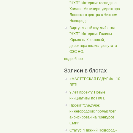
"НХП". Интервью господина
Хамано Митихиро, директора
Японского центра в Нижнем
Новгороде.
Виртуальный круглый стол
"НХП". Интервью Галины
Юрьевны Клочковой,
директора школы, депутата
ОЗС НО.
подробнее
Записи в блогах
«МАСТЕРСКАЯ РАДУГИ» - 10
ЛЕТ!
9 лет проекту. Новые
инициативы по НХП.
Проект "Сундучок
нижегородских промыслов"
анонсирован на "Конкурсе
СМИ"
Статус: "Нижний Новгород -