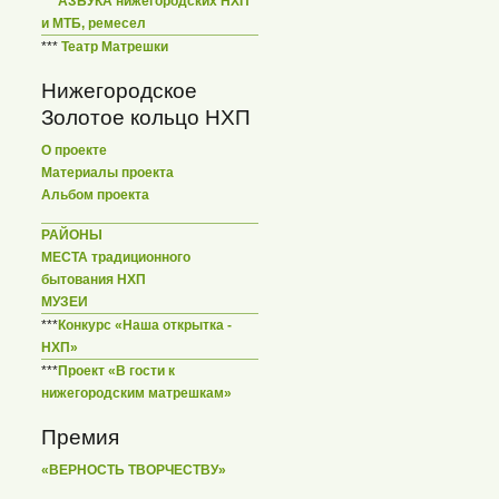
***
АЗБУКА нижегородских НХП
и МТБ, ремесел
***
Театр Матрешки
Нижегородское
Золотое кольцо НХП
О проекте
Материалы проекта
Альбом проекта
РАЙОНЫ
МЕСТА традиционного
бытования НХП
МУЗЕИ
***
Конкурс «Наша открытка -
НХП»
***
Проект «В гости к
нижегородским матрешкам»
Премия
«ВЕРНОСТЬ ТВОРЧЕСТВУ»