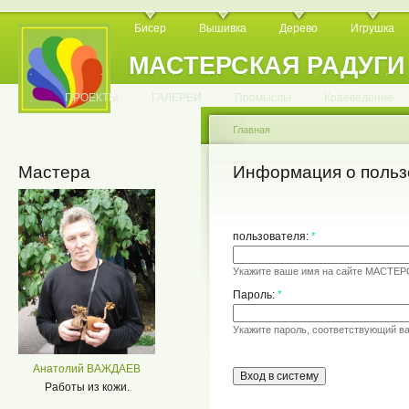
Бисер
Вышивка
Дерево
Игрушка
МАСТЕРСКАЯ РАДУГИ
.
.
.
.
.
.
.
.
.
.
.
.
ПРОЕКТЫ
ГАЛЕРЕИ
Промыслы
Краеведение
Главная
Мастера
Информация о польз
пользователя:
*
Укажите ваше имя на сайте МАСТЕ
Пароль:
*
Укажите пароль, соответствующий в
Анатолий ВАЖДАЕВ
Работы из кожи.