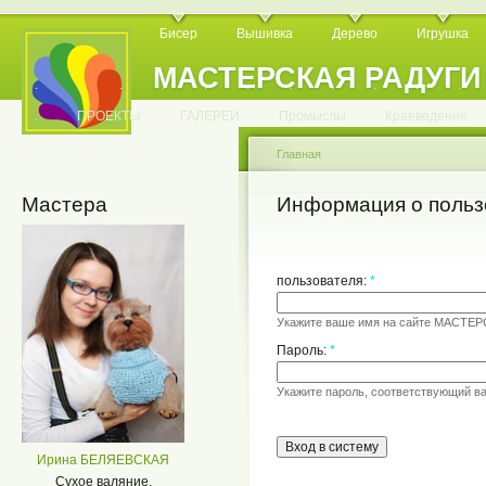
Бисер
Вышивка
Дерево
Игрушка
МАСТЕРСКАЯ РАДУГИ
.
.
.
.
.
.
.
.
.
.
.
.
ПРОЕКТЫ
ГАЛЕРЕИ
Промыслы
Краеведение
Главная
Мастера
Информация о польз
пользователя:
*
Укажите ваше имя на сайте МАСТЕ
Пароль:
*
Укажите пароль, соответствующий в
Ирина БЕЛЯЕВСКАЯ
Сухое валяние.