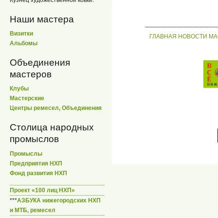
Кузнец художественной ковки.
Наши мастера
_____________
Визитки
ГЛАВНАЯ
НОВОСТИ
МА
Альбомы
Объединения
мастеров
Клубы
Мастерские
Центры ремесел, Объединения
Столица народных
промыслов
Промыслы
Предприятия НХП
Фонд развития НХП
Проект «100 лиц НХП»
***
АЗБУКА нижегородских НХП
и МТБ, ремесел