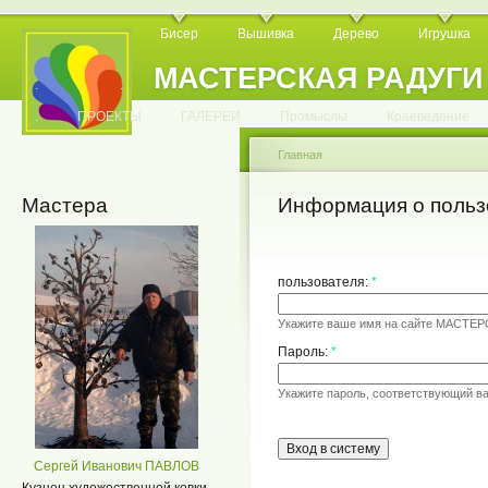
Бисер
Вышивка
Дерево
Игрушка
МАСТЕРСКАЯ РАДУГИ
.
.
.
.
.
.
.
.
.
.
.
.
ПРОЕКТЫ
ГАЛЕРЕИ
Промыслы
Краеведение
Главная
Мастера
Информация о польз
пользователя:
*
Укажите ваше имя на сайте МАСТЕ
Пароль:
*
Укажите пароль, соответствующий в
Сергей Иванович ПАВЛОВ