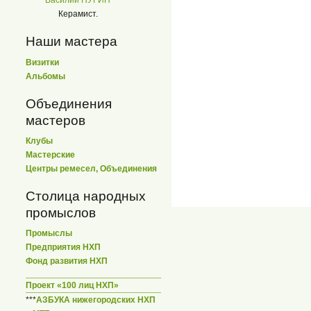
Василий ПУГИН
Керамист.
Наши мастера
Визитки
Альбомы
Объединения
мастеров
Клубы
Мастерские
Центры ремесел, Объединения
Столица народных
промыслов
Промыслы
Предприятия НХП
Фонд развития НХП
Проект «100 лиц НХП»
***
АЗБУКА нижегородских НХП