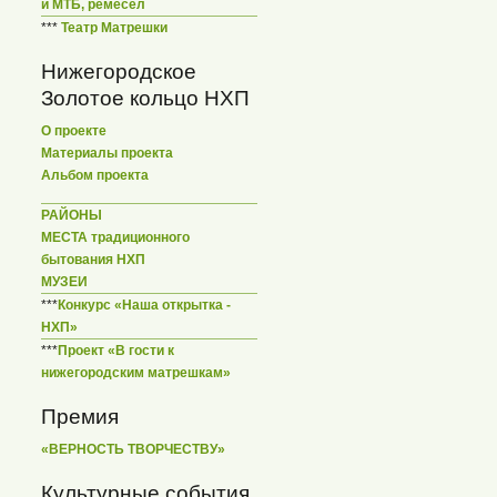
и МТБ, ремесел
***
Театр Матрешки
Нижегородское
Золотое кольцо НХП
О проекте
Материалы проекта
Альбом проекта
РАЙОНЫ
МЕСТА традиционного
бытования НХП
МУЗЕИ
***
Конкурс «Наша открытка -
НХП»
***
Проект «В гости к
нижегородским матрешкам»
Премия
«ВЕРНОСТЬ ТВОРЧЕСТВУ»
Культурные события