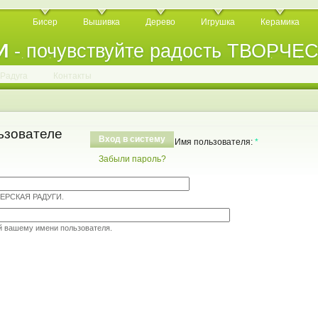
Бисер
Вышивка
Дерево
Игрушка
Керамика
И
- почувствуйте радость ТВОРЧЕ
.
.
.
.
.
.
.
.
.
.
.
Радуга
Контакты
ьзователе
Вход в систему
Имя пользователя:
*
Забыли пароль?
ТЕРСКАЯ РАДУГИ.
й вашему имени пользователя.