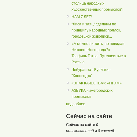
столица народных
художественных промыслов"!
НАМ 7 ЛЕТ!
"Лиса и заяц" сделаны по
принципу народных прялок,
городецкой живописи...
«А можно ли жить, не повидав
Нижнего Новгорода?»
Теофиль Готье. Путешествие в
Россию.
Чебурашка - Бурлаки -
"Коноводка".
«ЗНАК КАЧЕСТВА»: «НГХМ»
АЗБУКА нижегородских
промыслов
подробнее
Сейчас на сайте
Сейчас на сайте
0
пользователей
и
0 гостей
.