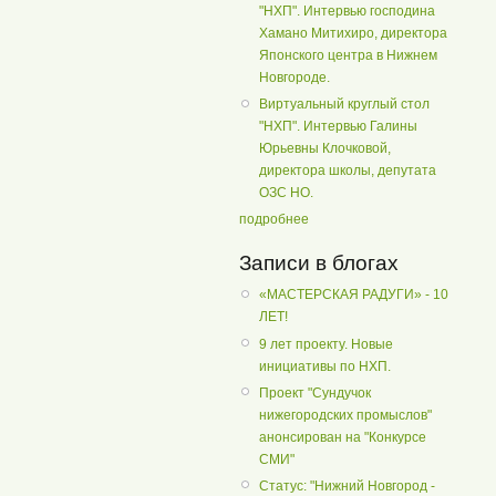
"НХП". Интервью господина
Хамано Митихиро, директора
Японского центра в Нижнем
Новгороде.
Виртуальный круглый стол
"НХП". Интервью Галины
Юрьевны Клочковой,
директора школы, депутата
ОЗС НО.
подробнее
Записи в блогах
«МАСТЕРСКАЯ РАДУГИ» - 10
ЛЕТ!
9 лет проекту. Новые
инициативы по НХП.
Проект "Сундучок
нижегородских промыслов"
анонсирован на "Конкурсе
СМИ"
Статус: "Нижний Новгород -