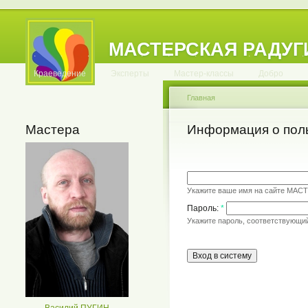
МАСТЕРСКАЯ РАДУГ
.
.
.
.
.
.
.
.
.
.
.
Краеведение
Эксперты
Мастер-классы
Добро
Главная
Мастера
Информация о пол
Укажите ваше имя на сайте МАС
Пароль:
*
Укажите пароль, соответствующи