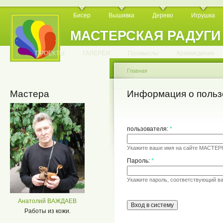
Бисер
Вышивка
Дерево
Игрушка
МАСТЕРСКАЯ РАДУГИ
.
.
.
.
.
.
.
.
.
.
.
.
ПРОЕКТЫ
ГАЛЕРЕИ
Промыслы
Краеведение
Главная
Мастера
Информация о польз
пользователя:
*
Укажите ваше имя на сайте МАСТЕ
Пароль:
*
Укажите пароль, соответствующий в
Анатолий ВАЖДАЕВ
Работы из кожи.