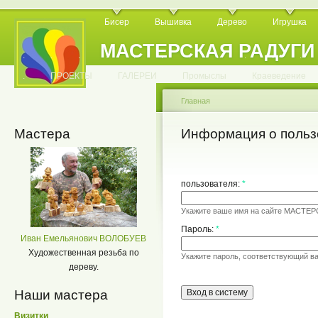
Бисер
Вышивка
Дерево
Игрушка
МАСТЕРСКАЯ РАДУГИ
.
.
.
.
.
.
.
.
.
.
.
.
ПРОЕКТЫ
ГАЛЕРЕИ
Промыслы
Краеведение
Главная
Мастера
Информация о польз
пользователя:
*
Укажите ваше имя на сайте МАСТЕ
Пароль:
*
Иван Емельянович ВОЛОБУЕВ
Художественная резьба по
Укажите пароль, соответствующий в
дереву.
Наши мастера
Визитки