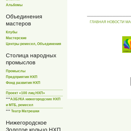
Альбомы
_____________
Объединения
ГЛАВНАЯ
НОВОСТИ
МА
мастеров
Клубы
Мастерские
Центры ремесел, Объединения
Столица народных
промыслов
Промыслы
Предприятия НХП
Фонд развития НХП
Проект «100 лиц НХП»
***
АЗБУКА нижегородских НХП
и МТБ, ремесел
***
Театр Матрешки
Нижегородское
Золотое кольцо НХП