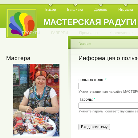
Бисер
Вышивка
Дерево
Игрушка
МАСТЕРСКАЯ РАДУГИ
.
.
.
.
.
.
.
.
.
.
.
.
ПРОЕКТЫ
ГАЛЕРЕИ
Промыслы
Краеведение
Главная
Мастера
Информация о польз
пользователя:
*
Укажите ваше имя на сайте МАСТЕ
Пароль:
*
Укажите пароль, соответствующий в