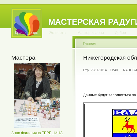
МАСТЕРСКАЯ РАДУГ
.
.
.
.
.
.
.
.
.
.
.
Краеведение
Эксперты
Мастер-классы
Добро
Главная
Мастера
Нижегородская обл
Втр, 25/11/2014 - 11:40 — RADUG
Данные будут заполняться по
Анна Фоминична ТЕРЕШИНА