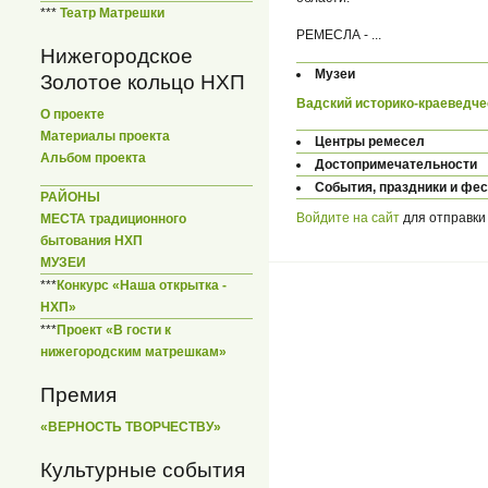
***
Театр Матрешки
РЕМЕСЛА - ...
Нижегородское
Музеи
Золотое кольцо НХП
Вадский историко-краеведче
О проекте
Материалы проекта
Центры ремесел
Альбом проекта
Достопримечательности
События, праздники и фе
РАЙОНЫ
Войдите на сайт
для отправки
МЕСТА традиционного
бытования НХП
МУЗЕИ
***
Конкурс «Наша открытка -
НХП»
***
Проект «В гости к
нижегородским матрешкам»
Премия
«ВЕРНОСТЬ ТВОРЧЕСТВУ»
Культурные события