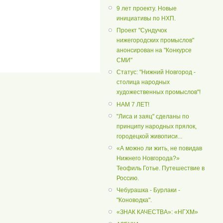
9 лет проекту. Новые
инициативы по НХП.
Проект "Сундучок
нижегородских промыслов"
анонсирован на "Конкурсе
СМИ"
Статус: "Нижний Новгород -
столица народных
художественных промыслов"!
НАМ 7 ЛЕТ!
"Лиса и заяц" сделаны по
принципу народных прялок,
городецкой живописи...
«А можно ли жить, не повидав
Нижнего Новгорода?»
Теофиль Готье. Путешествие в
Россию.
Чебурашка - Бурлаки -
"Коноводка".
«ЗНАК КАЧЕСТВА»: «НГХМ»