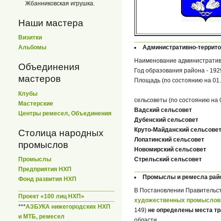
Жбанниковская игрушка.
Наши мастера
Визитки
Административно-террит
Альбомы
Наименование административ
Объединения
Год образования района - 1929
мастеров
Площадь (по состоянию на 01.0
Клубы
сельсоветы (по состоянию на 0
Мастерские
Вадский сельсовет
Центры ремесел, Объединения
Дубенский сельсовет
Круто-Майданский сельсове
Столица народных
Лопатинский сельсовет
промыслов
Новомирский сельсовет
Промыслы
Стрельский сельсовет
Предприятия НХП
Промыслы и ремесла рай
Фонд развития НХП
В Постановлении Правительств
Проект «100 лиц НХП»
художественных промыслов 
***
АЗБУКА нижегородских НХП
149)
не определены места т
и МТБ, ремесел
области.