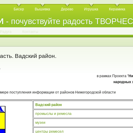
Бисер
Вышивка
Дерево
Игрушка
Керамика
И
- почувствуйте радость ТВОРЧЕ
.
.
.
.
.
.
.
.
.
.
.
Радуга
Контакты
асть. Вадский район.
A
в рамках Проекта "
Ни
народных 
 мере поступления информации от районов Нижегородской области
Вадский район
промыслы и ремесла
музеи
центры ремесел