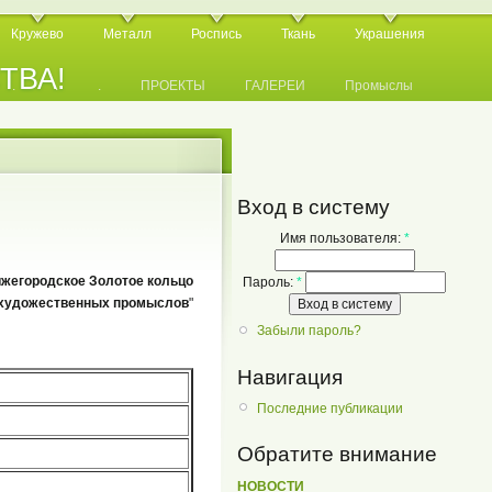
Кружево
Металл
Роспись
Ткань
Украшения
СТВА!
.
.
.
ПРОЕКТЫ
ГАЛЕРЕИ
Промыслы
Вход в систему
Имя пользователя:
*
жегородское Золотое кольцо
Пароль:
*
художественных промыслов
"
Забыли пароль?
Навигация
Последние публикации
Обратите внимание
НОВОСТИ