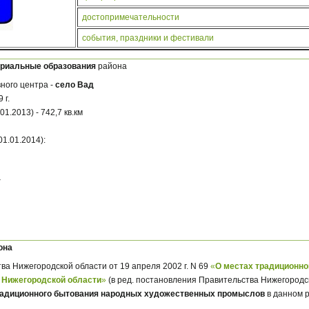
достопримечательности
события, праздники и фестивали
ориальные образования
района
ного центра -
село Вад
 г.
1.2013) - 742,7 кв.км
1.01.2014):
т
она
а Нижегородской области от 19 апреля 2002 г. N 69
«
О местах традиционно
Нижегородской области
»
(в ред. постановления Правительства Нижегородск
радиционного бытования народных художественных промыслов
в данном 