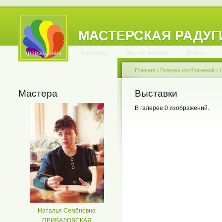
МАСТЕРСКАЯ РАДУГ
.
.
.
.
.
.
.
.
.
.
.
Краеведение
Эксперты
Мастер-классы
Добро
Главная
›
Галереи изображений
›
Мастера
Выставки
В галерее 0 изображений.
Наталья Семёновна
ПРИВАЛОВСКАЯ