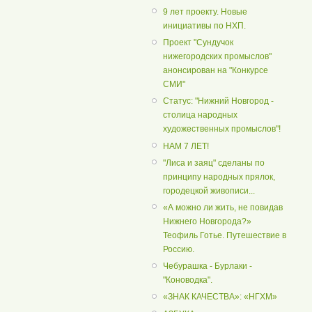
9 лет проекту. Новые
инициативы по НХП.
Проект "Сундучок
нижегородских промыслов"
анонсирован на "Конкурсе
СМИ"
Статус: "Нижний Новгород -
столица народных
художественных промыслов"!
НАМ 7 ЛЕТ!
"Лиса и заяц" сделаны по
принципу народных прялок,
городецкой живописи...
«А можно ли жить, не повидав
Нижнего Новгорода?»
Теофиль Готье. Путешествие в
Россию.
Чебурашка - Бурлаки -
"Коноводка".
«ЗНАК КАЧЕСТВА»: «НГХМ»