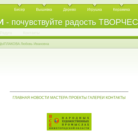
Бисер
Вышивка
Дерево
Игрушка
Керамика
И
- почувствуйте радость ТВОРЧЕ
.
.
.
.
.
.
.
.
.
.
.
Радуга
Контакты
ЦЫПЛАКОВА Любовь Ивановна
___________________________________
ГЛАВНАЯ
НОВОСТИ
МАСТЕРА
ПРОЕКТЫ
ГАЛЕРЕИ
КОНТАКТЫ