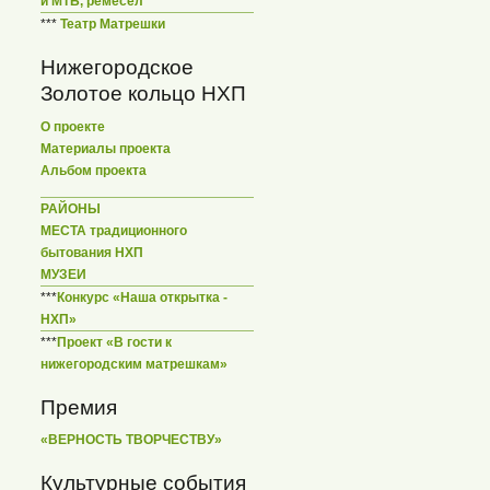
и МТБ, ремесел
***
Театр Матрешки
Нижегородское
Золотое кольцо НХП
О проекте
Материалы проекта
Альбом проекта
РАЙОНЫ
МЕСТА традиционного
бытования НХП
МУЗЕИ
***
Конкурс «Наша открытка -
НХП»
***
Проект «В гости к
нижегородским матрешкам»
Премия
«ВЕРНОСТЬ ТВОРЧЕСТВУ»
Культурные события