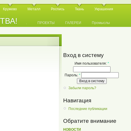
Кружево
Металл
Роспись
Ткань
Украшения
СТВА!
.
.
.
ПРОЕКТЫ
ГАЛЕРЕИ
Промыслы
Вход в систему
Имя пользователя:
*
Пароль:
*
Забыли пароль?
Навигация
Последние публикации
Обратите внимание
НОВОСТИ