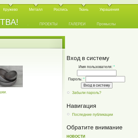
Кружево
Металл
Роспись
Ткань
Украшения
СТВА!
.
.
.
ПРОЕКТЫ
ГАЛЕРЕИ
Промыслы
Вход в систему
Имя пользователя:
*
Пароль:
*
шки.
Забыли пароль?
Навигация
Последние публикации
Обратите внимание
НОВОСТИ