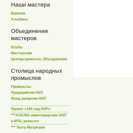
Наши мастера
Визитки
Альбомы
Объединения
мастеров
Клубы
Мастерские
Центры ремесел, Объединения
Столица народных
промыслов
Промыслы
Предприятия НХП
Фонд развития НХП
Проект «100 лиц НХП»
***
АЗБУКА нижегородских НХП
и МТБ, ремесел
***
Театр Матрешки