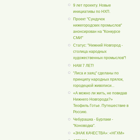
9 лет проекту. Новые
инициативы по НХП.
Проект "Сундучок
нижегородских промыслов"
анонсирован на "Конкурсе
СМИ"
Статус: "Нижний Новгород -
столица народных
художественных промыслов"!
НАМ 7 ЛЕТ!
"Лиса и заяц" сделаны по
принципу народных прялок,
городецкой живописи...
«А можно ли жить, не повидав
Нижнего Новгорода?»
Теофиль Готье. Путешествие в
Россию.
Чебурашка - Бурлаки -
"Коноводка".
«ЗНАК КАЧЕСТВА»: «НГХМ»