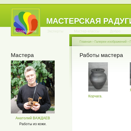
МАСТЕРСКАЯ РАДУГ
.
.
.
.
.
.
.
.
.
.
.
Краеведение
Эксперты
Мастер-классы
Добро
Главная
›
Галереи изображений
›
Мастера
Работы мастера
Корчага.
Анатолий ВАЖДАЕВ
Работы из кожи.