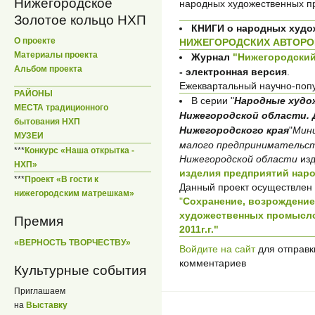
Нижегородское
народных художественных п
Золотое кольцо НХП
КНИГИ о народных худ
О проекте
НИЖЕГОРОДСКИХ АВТОРО
Материалы проекта
Журнал
"Нижегородский
Альбом проекта
- электронная версия
.
Ежеквартальный научно-поп
РАЙОНЫ
В серии "
Народные худо
МЕСТА традиционного
Нижегородской области. 
бытования НХП
Нижегородского края
"
Мин
МУЗЕИ
малого предпринимательст
***
Конкурс «Наша открытка -
Нижегородской области
из
НХП»
изделия предприятий нар
***
Проект «В гости к
Данный проект осуществлен
нижегородским матрешкам»
"
Сохранение, возрождение
художественных промысло
Премия
2011г.г."
«ВЕРНОСТЬ ТВОРЧЕСТВУ»
Войдите на сайт
для отправк
комментариев
Культурные события
Приглашаем
на
Выставку