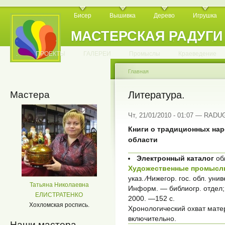
Бисер
Вышивка
Дерево
Игрушка
МАСТЕРСКАЯ РАДУГИ
.
.
.
.
.
.
.
.
.
.
.
.
ПРОЕКТЫ
ГАЛЕРЕИ
Промыслы
Краеведение
Главная
Мастера
Литература.
Чт, 21/01/2010 - 01:07 — RADU
Книги о традиционных на
области
Электронный каталог
об
Художественные промысл
указ. ⁄Нижегор. гос. обл. унив
Татьяна Николаевна
Информ. — библиогр. отдел; 
ЕЛИСТРАТЕНКО
2000. —152 с.
Хохломская роспись.
Хронологический охват матер
включительно.
Наши мастера