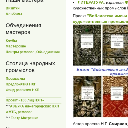
ЛИТЕРАТУРА
, изданная
Ф
художественных промыслов 
Визитки
Альбомы
Проект
"Библиотека имени
художественные промыслы
Объединения
мастеров
Клубы
Мастерские
Центры ремесел, Объединения
Столица народных
промыслов
Промыслы
Предприятия НХП
Фонд развития НХП
Проект «100 лиц НХП»
***
АЗБУКА нижегородских НХП
и МТБ, ремесел
***
Театр Матрешки
Автор проекта Н.Г.
Смирнов