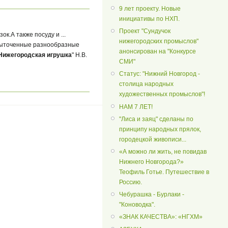
9 лет проекту. Новые
инициативы по НХП.
Проект "Сундучок
к.А также посуду и ...
нижегородских промыслов"
 Выточенные разнообразные
анонсирован на "Конкурсе
Нижегородская игрушка
" Н.В.
СМИ"
Статус: "Нижний Новгород -
столица народных
художественных промыслов"!
НАМ 7 ЛЕТ!
"Лиса и заяц" сделаны по
принципу народных прялок,
городецкой живописи...
«А можно ли жить, не повидав
Нижнего Новгорода?»
Теофиль Готье. Путешествие в
Россию.
Чебурашка - Бурлаки -
"Коноводка".
«ЗНАК КАЧЕСТВА»: «НГХМ»