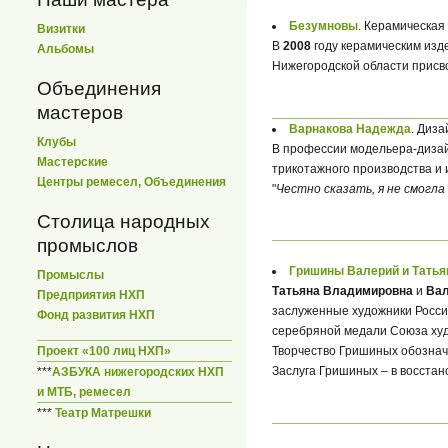
Безумновы
. Керамическая
Визитки
В
2008
году керамическим изд
Альбомы
Нижегородской области прис
Объединения
мастеров
Варнакова Надежда
. Диза
Клубы
В профессии модельера-дизай
Мастерские
трикотажного производства и 
Центры ремесел, Объединения
"
Честно сказать, я не смогла
Столица народных
промыслов
Гришины Валерий и Тать
Промыслы
Татьяна Владимировна
и
Вал
Предприятия НХП
заслуженные художники России
Фонд развития НХП
серебряной медали Союза худ
Проект «100 лиц НХП»
Творчество Гришиных обозна
Заслуга Гришиных – в восстан
***
АЗБУКА нижегородских НХП
и МТБ, ремесел
***
Театр Матрешки