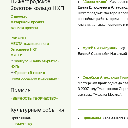
Нижегородское
"Древо жизни"
. Мастерска
Золотое кольцо НХП
Еленв Елюшкина
и
Александ
Нижегородские мастера в сво
О проекте
способами работы, применяя г
Материалы проекта
камнями, а также чернение и 
Альбом проекта
РАЙОНЫ
МЕСТА традиционного
Музей живой бумаги
- Музе
бытования НХП
Еленой Сашиной
и
Натальей 
МУЗЕИ
***
Конкурс «Наша открытка -
НХП»
***
Проект «В гости к
Серебров Александр Григ
нижегородским матрешкам»
Мастерская производит до ста
В 2007 году "Мастерская Сер
Премия
выставке "Музыка-Москва".
«ВЕРНОСТЬ ТВОРЧЕСТВУ»
Культурные события
Щипановы
. Керамическая 
Приглашаем
на
Выставку