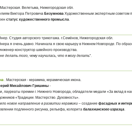
 Мастерская. Велетьма, Нижегородская обл.
елиям Виктора Петровича
Безумнова
Художественным экспертным советом п
воен
статус художественного промысла
.
йнер. Студия авторского трикотажа. г.Семёнов, Нижегородская обл.
нера я очень давно. Начинала я свою карьеру в Нижнем Новгороде. По обра
инженер-конструктор швейного производства.
 не делать того, чему научилась, что я могу делать
".
яна
. Мастерская - керамика, керамическая икона.
ерий Михайлович Гришины
-
, лауреаты премии г. Нижнего Новгорода, обладатели медали «За вклад в на
ожников «Традиции. Мастерство. Духовность».
чило
новое направление в развитии керамики
– создание
фасадных и интер
овлении подлинного рисунка, рельефа, колорита
балахнинского изразца
.