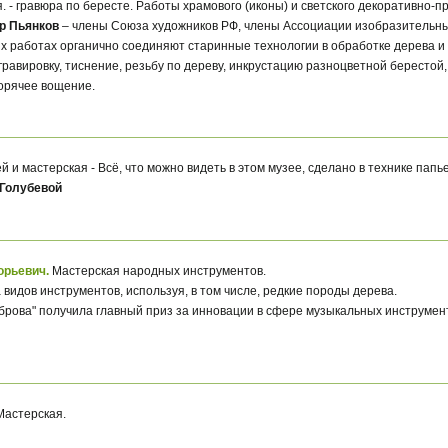
я. - гравюра по бересте. Работы храмового (иконы) и светского декоративно-п
р Пьянков
– члены Союза художников РФ, члены Ассоциации изобразительн
их работах органично соединяют старинные технологии в обработке дерева и
равировку, тиснение, резьбу по дереву, инкрустацию разноцветной берестой
горячее вощение.
й и мастерская - Всё, что можно видеть в этом музее, сделано в технике па
Голубевой
орьевич.
Мастерская народных инструментов.
 видов инструментов, используя, в том числе, редкие породы дерева.
еброва" получила главный приз за инновации в сфере музыкальных инструме
Мастерская.