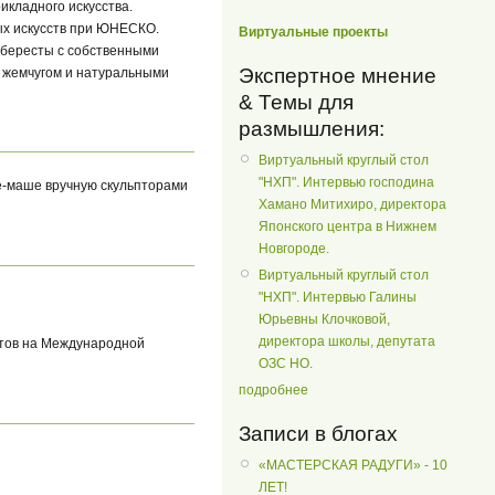
рикладного искусства.
ых искусств при ЮНЕСКО.
Виртуальные проекты
 бересты с собственными
Экспертное мнение
, жемчугом и натуральными
& Темы для
размышления:
Виртуальный круглый стол
"НХП". Интервью господина
пье-маше вручную скульпторами
Хамано Митихиро, директора
Японского центра в Нижнем
Новгороде.
Виртуальный круглый стол
"НХП". Интервью Галины
Юрьевны Клочковой,
директора школы, депутата
нтов на Международной
ОЗС НО.
подробнее
Записи в блогах
«МАСТЕРСКАЯ РАДУГИ» - 10
ЛЕТ!