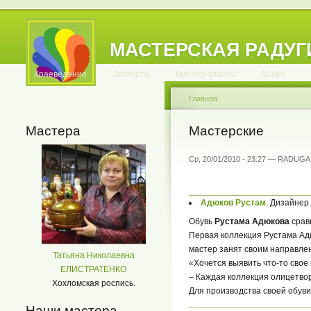
МАСТЕРСКАЯ РАДУГ
.
.
.
.
.
.
.
.
.
.
.
Краеведение
Эксперты
Мастер-классы
Добро
Главная
Мастера
Мастерские
Ср, 20/01/2010 - 23:27 — RADUGA
Адюков Рустам
. Дизайнер
Обувь
Рустама Адю­ко­ва
срав
Первая коллекция Рустама Адю
мастер занят своим направле
Татьяна Николаевна
«Хочется выявить что-то свое
ЕЛИСТРАТЕНКО
– Каждая коллекция олицетво
Хохломская роспись.
Для производства своей обув
Наши мастера