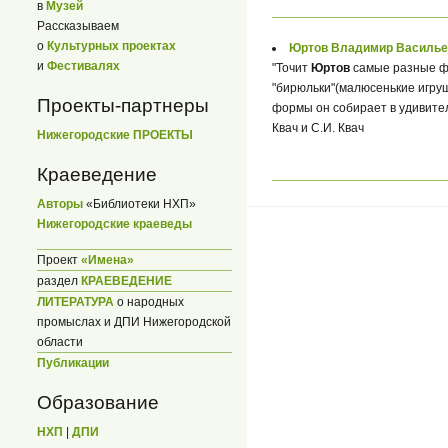
в
Музей
Рассказываем
о
Культурных проектах
Юртов Владимир Василье
и
Фестивалях
"Точит
Юртов
самые разные фо
"бирюльки"(малюсенькие игруш
Проекты-партнеры
формы он собирает в удивител
Квач и С.И. Квач
Нижегородские ПРОЕКТЫ
Краеведение
Авторы
«Библиотеки НХП»
Нижегородские краеведы
Проект
«Имена»
раздел
КРАЕВЕДЕНИЕ
ЛИТЕРАТУРА
о народных
промыслах и ДПИ Нижегородской
области
Публикации
Образование
НХП
|
ДПИ