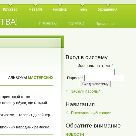
Кружево
Металл
Роспись
Ткань
Украшения
СТВА!
.
.
.
ПРОЕКТЫ
ГАЛЕРЕИ
Промыслы
Вход в систему
Имя пользователя:
*
АЛЬБОМЫ
МАСТЕРСКИХ
Пароль:
*
Забыли пароль?
тория, свой сюжет...
о пошиву обуви, где каждый
Навигация
Последние публикации
отивами, – говорит дизайнер.
Обратите внимание
иционных народных ремесел.
НОВОСТИ