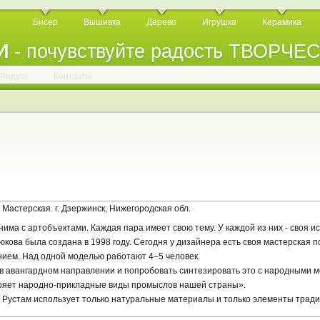
Бисер
Вышивка
Дерево
Игрушка
Керамика
И
- почувствуйте радость ТВОРЧЕ
.
.
.
.
.
.
.
.
.
.
.
Радуга
Контакты
. Мастерская. г. Дзержинск, Нижегородская обл.
нима с арт­объектами. Каждая пара имеет свою тему. У каждой из них - своя ис
кова была создана в 1998 году. Сегодня у дизайнера есть своя мастерская п
нием. Над одной моделью работают 4–5 человек.
 в авангардном направлении и попробовать синтезировать это с народными м
ряет народно-прикладные виды промыслов нашей страны».
и Рустам использует только натуральные материалы и только элементы трад