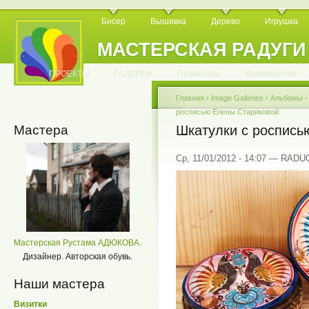
Бисер
Вышивка
Дерево
Игрушка
МАСТЕРСКАЯ РАДУГИ
.
.
.
.
.
.
.
.
.
.
.
.
ПРОЕКТЫ
ГАЛЕРЕИ
Промыслы
Краеведение
Главная
›
Image Galleries
›
Альбомы 
росписью Елены Стариковой
Мастера
Шкатулки с роспись
Ср, 11/01/2012 - 14:07 — RAD
Мастерская Рустама АДЮКОВА.
Дизайнер. Авторская обувь.
Наши мастера
Визитки