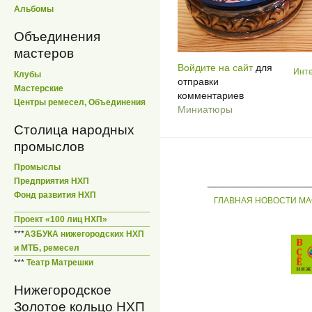
Альбомы
Объединения
мастеров
Войдите на сайт
для
Инте
Клубы
отправки
Мастерские
комментариев
Центры ремесел, Объединения
Миниатюры
Столица народных
промыслов
Промыслы
_____________
Предприятия НХП
Фонд развития НХП
ГЛАВНАЯ
НОВОСТИ
МА
Проект «100 лиц НХП»
***
АЗБУКА нижегородских НХП
и МТБ, ремесел
***
Театр Матрешки
Нижегородское
Золотое кольцо НХП