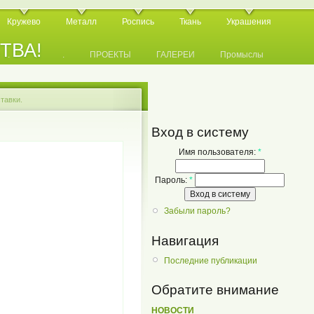
Кружево
Металл
Роспись
Ткань
Украшения
СТВА!
.
.
.
ПРОЕКТЫ
ГАЛЕРЕИ
Промыслы
тавки.
Вход в систему
Имя пользователя:
*
Пароль:
*
Забыли пароль?
Навигация
Последние публикации
Обратите внимание
НОВОСТИ