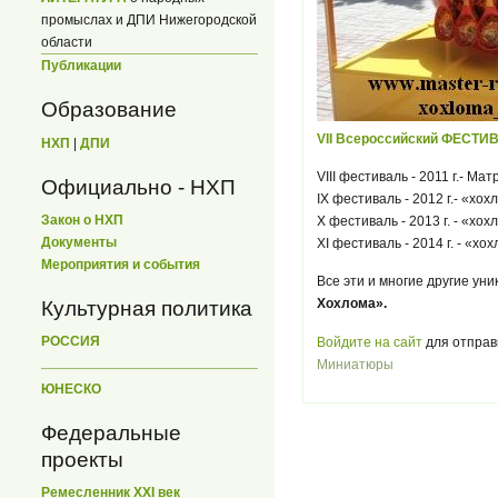
промыслах и ДПИ Нижегородской
области
Публикации
Образование
VII Всероссийский ФЕСТ
НХП
|
ДПИ
VIII фестиваль - 2011 г.- Ма
Официально - НХП
IX фестиваль - 2012 г.- «хо
Закон о НХП
X фестиваль - 2013 г. - «хох
Документы
XI фестиваль - 2014 г. - «х
Мероприятия и события
Все эти и многие другие ун
Хохлома».
Культурная политика
РОССИЯ
Войдите на сайт
для отправ
Миниатюры
ЮНЕСКО
Федеральные
проекты
Ремесленник XXI век