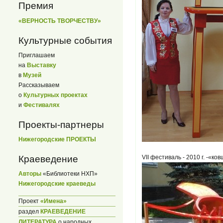
Премия
«ВЕРНОСТЬ ТВОРЧЕСТВУ»
Культурные события
Приглашаем
на
Выставку
в
Музей
Рассказываем
о
Культурных проектах
и
Фестивалях
Проекты-партнеры
Нижегородские ПРОЕКТЫ
VII фестиваль - 2010 г. -«к
Краеведение
Авторы
«Библиотеки НХП»
Нижегородские краеведы
Проект
«Имена»
раздел
КРАЕВЕДЕНИЕ
ЛИТЕРАТУРА
о народных