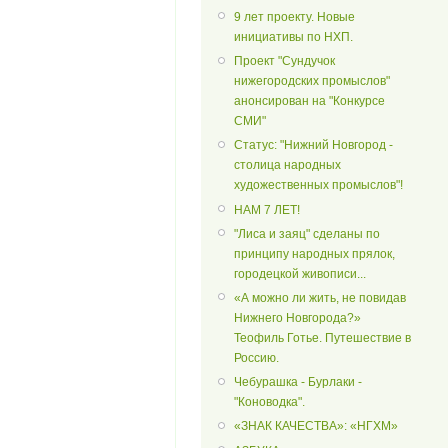
9 лет проекту. Новые
инициативы по НХП.
Проект "Сундучок
нижегородских промыслов"
анонсирован на "Конкурсе
СМИ"
Статус: "Нижний Новгород -
столица народных
художественных промыслов"!
НАМ 7 ЛЕТ!
"Лиса и заяц" сделаны по
принципу народных прялок,
городецкой живописи...
«А можно ли жить, не повидав
Нижнего Новгорода?»
Теофиль Готье. Путешествие в
Россию.
Чебурашка - Бурлаки -
"Коноводка".
«ЗНАК КАЧЕСТВА»: «НГХМ»