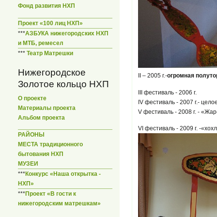
Фонд развития НХП
Проект «100 лиц НХП»
***
АЗБУКА нижегородских НХП
и МТБ, ремесел
***
Театр Матрешки
Нижегородское
II – 2005 г.-
огромная полуто
Золотое кольцо НХП
III фестиваль - 2006 г.
О проекте
IV фестиваль - 2007 г.- це
Материалы проекта
V фестиваль - 2008 г. - «Ж
Альбом проекта
VI фестиваль - 2009 г. -«хо
РАЙОНЫ
МЕСТА традиционного
бытования НХП
МУЗЕИ
***
Конкурс «Наша открытка -
НХП»
***
Проект «В гости к
нижегородским матрешкам»