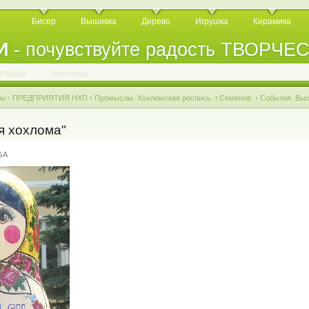
Бисер
Вышивка
Дерево
Игрушка
Керамика
И
- почувствуйте радость ТВОРЧЕ
.
.
.
.
.
.
.
.
.
.
.
Радуга
Контакты
мы - ПРЕДПРИЯТИЯ НХП
›
Промыслы. Хохломская роспись. г.Семенов.
›
События. Выс
я хохлома"
GA