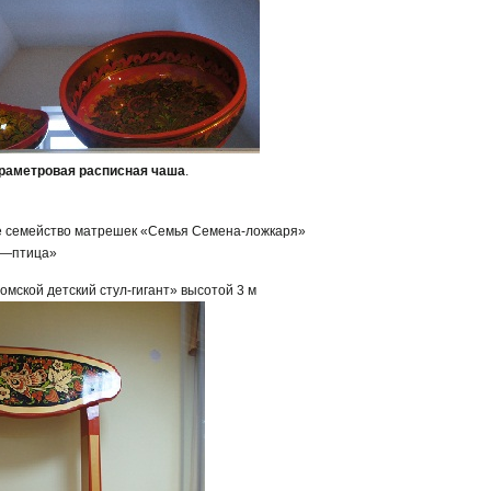
раметровая расписная чаша
.
лое семейство матрешек «Семья Семена-ложкаря»
ар—птица»
хломской детский стул-гигант» высотой 3 м