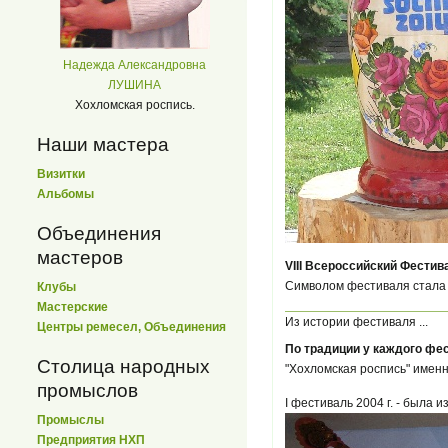
Надежда Александровна
ЛУШИНА
Хохломская роспись.
Наши мастера
Визитки
Альбомы
Объединения
мастеров
VIII Всероссийский Фести
Символом фестиваля стал
Клубы
Мастерские
Из истории фестиваля ...
Центры ремесел, Объединения
По традиции у каждого фе
Столица народных
"Хохломская роспись" именн
промыслов
I фестиваль 2004 г. - была 
Промыслы
Предприятия НХП