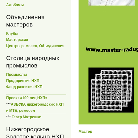
Альбомы
Объединения
мастеров
Клубы
Мастерские
Центры ремесел, Объединения
Столица народных
промыслов
Промыслы
Предприятия НХП
Фонд развития НХП
Проект «100 лиц НХП»
***
АЗБУКА нижегородских НХП
и МТБ, ремесел
***
Театр Матрешки
Нижегородское
Мастер
Золотое кольцо НХП