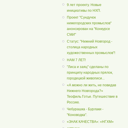
9 лет проекту. Новые
инициативы по НХП.
Проект "Сундучок
нижегородских промыслов"
анонсирован на "Конкурсе
СМИ"
Статус: "Нижний Новгород -
столица народных
художественных промыслов"!
НАМ 7 ЛЕТ!
"Лиса и заяц" сделаны по
принципу народных прялок,
городецкой живописи...
«А можно ли жить, не повидав
Нижнего Новгорода?»
Теофиль Готье. Путешествие в
Россию.
Чебурашка - Бурлаки -
"Коноводка".
«ЗНАК КАЧЕСТВА»: «НГХМ»