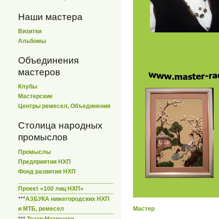
Наши мастера
Визитки
Альбомы
Объединения
мастеров
Клубы
Мастерские
Центры ремесел, Объединения
Столица народных
промыслов
Промыслы
Предприятия НХП
Фонд развития НХП
Проект «100 лиц НХП»
***
АЗБУКА нижегородских НХП
и МТБ, ремесел
Мастер
***
Театр Матрешки