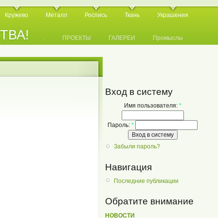
Кружево
Металл
Роспись
Ткань
Украшения
СТВА!
.
.
.
ПРОЕКТЫ
ГАЛЕРЕИ
Промыслы
Вход в систему
Имя пользователя:
*
Пароль:
*
Забыли пароль?
Навигация
Последние публикации
Обратите внимание
НОВОСТИ