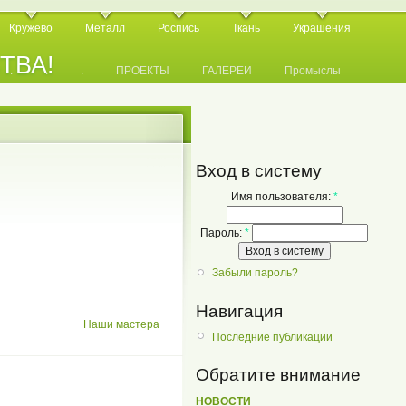
Кружево
Металл
Роспись
Ткань
Украшения
СТВА!
.
.
.
ПРОЕКТЫ
ГАЛЕРЕИ
Промыслы
Вход в систему
Имя пользователя:
*
Пароль:
*
Забыли пароль?
Навигация
Hаши мастера
Последние публикации
Обратите внимание
НОВОСТИ