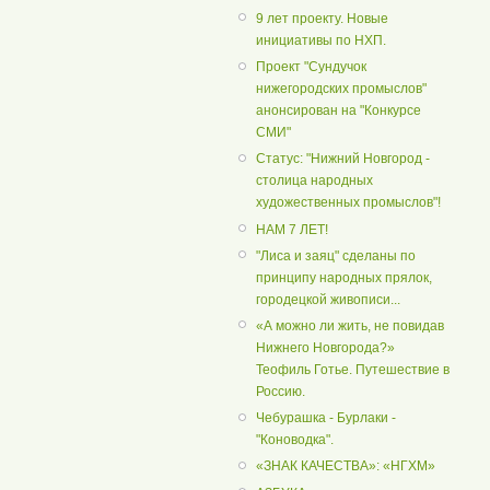
9 лет проекту. Новые
инициативы по НХП.
Проект "Сундучок
нижегородских промыслов"
анонсирован на "Конкурсе
СМИ"
Статус: "Нижний Новгород -
столица народных
художественных промыслов"!
НАМ 7 ЛЕТ!
"Лиса и заяц" сделаны по
принципу народных прялок,
городецкой живописи...
«А можно ли жить, не повидав
Нижнего Новгорода?»
Теофиль Готье. Путешествие в
Россию.
Чебурашка - Бурлаки -
"Коноводка".
«ЗНАК КАЧЕСТВА»: «НГХМ»