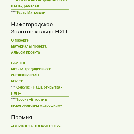
***
АЗБУКА нижегородских НХП
и МТБ, ремесел
***
Театр Матрешки
Нижегородское
Золотое кольцо НХП
О проекте
Материалы проекта
Альбом проекта
РАЙОНЫ
МЕСТА традиционного
бытования НХП
МУЗЕИ
***
Конкурс «Наша открытка -
НХП»
***
Проект «В гости к
нижегородским матрешкам»
Премия
«ВЕРНОСТЬ ТВОРЧЕСТВУ»