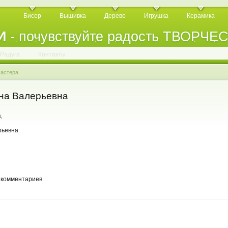
Бисер
Вышивка
Дерево
Игрушка
Керамика
И
- почувствуйте радость ТВОРЧЕ
.
.
.
.
.
.
.
.
.
.
.
Радуга
Контакты
астера
а Валерьевна
A
 комментариев