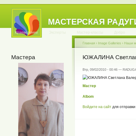
МАСТЕРСКАЯ РАДУГ
.
.
.
.
.
.
.
.
.
.
.
Краеведение
Эксперты
Мастер-классы
Добро
Главная
›
Image Galleries
›
Hаши м
Мастера
ЮЖАЛИНА Светлан
Втр, 09/02/2010 - 00:46 — RADUG
Мастер
Albom
Войдите на сайт
для отправки