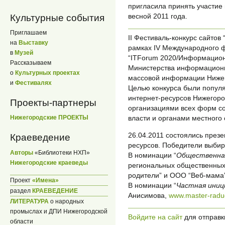
пригласила принять участие 
весной 2011 года.
Культурные события
Приглашаем
II Фестиваль-конкурс сайтов 
на
Выставку
рамках IV Международного 
в
Музей
“ITForum 2020/Информацион
Рассказываем
Министерства информационны
о
Культурных проектах
массовой информации Нижег
и
Фестивалях
Целью конкурса были попул
интернет-ресурсов Нижегоро
Проекты-партнеры
организациями всех форм со
власти и органами местного
Нижегородские ПРОЕКТЫ
26.04.2011 состоялись през
Краеведение
ресурсов. Победители выбир
Авторы
«Библиотеки НХП»
В номинации “
Общественна
Нижегородские краеведы
региональных общественных 
родители” и ООО “Веб-мама”
Проект
«Имена»
В номинации “
Частная ини
раздел
КРАЕВЕДЕНИЕ
Анисимова,
www.master-radu
ЛИТЕРАТУРА
о народных
промыслах и ДПИ Нижегородской
Войдите на сайт
для отправк
области