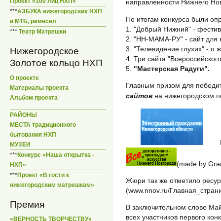
Проект «100 лиц НХП»
направленности Нижнего Нов
***
АЗБУКА нижегородских НХП
По итогам конкурса были о
и МТБ, ремесел
1. "Добрый Нижний" - фести
***
Театр Матрешки
2. "НН-МАМА-РУ" - сайт для
3. "Телевидение глухих" - о
Нижегородское
4. Три сайта "Всероссийског
Золотое кольцо НХП
5.
"Мастерская Радуги".
О проекте
Главным призом для победи
Материалы проекта
сайтов
на нижегородском 
Альбом проекта
РАЙОНЫ
МЕСТА традиционного
бытования НХП
МУЗЕИ
***
Конкурс «Наша открытка -
(made by Gran
НХП»
***
Проект «В гости к
Жюри так же отметило ресу
нижегородским матрешкам»
(www.nnov.ru/Главная_страни
Премия
В заключительном слове Ма
всех участников первого ко
«ВЕРНОСТЬ ТВОРЧЕСТВУ»