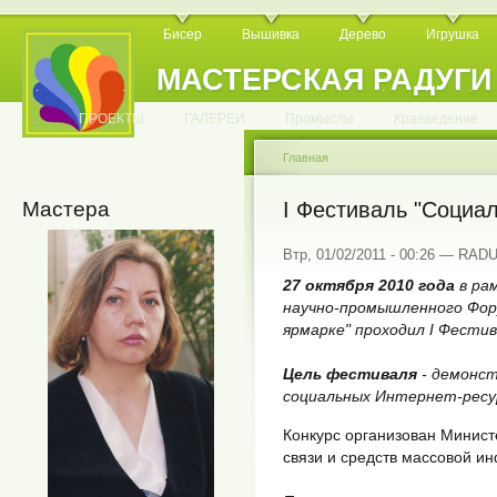
Бисер
Вышивка
Дерево
Игрушка
МАСТЕРСКАЯ РАДУГИ
.
.
.
.
.
.
.
.
.
.
.
.
ПРОЕКТЫ
ГАЛЕРЕИ
Промыслы
Краеведение
Главная
Мастера
I Фестиваль "Социа
Втр, 01/02/2011 - 00:26 — RA
27 октября 2010 года
в ра
научно-промышленного Фору
ярмарке" проходил I Фести
Цель фестиваля
- демонст
социальных Интернет-ресу
Конкурс организован Минис
связи и средств массовой и