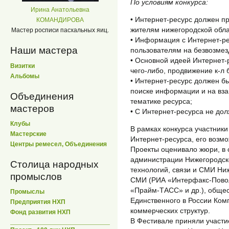
По условиям конкурса:
Ирина Анатольевна
• Интернет-ресурс должен п
КОМАНДИРОВА
жителям нижегородской обла
Мастер росписи пасхальных яиц.
• Информация с Интернет-р
Наши мастера
пользователям на безвозмез
• Основной идеей Интернет-
Визитки
чего-либо, продвижение к-л
Альбомы
• Интернет-ресурс должен б
поиске информации и на вз
Объединения
тематике ресурса;
мастеров
• С Интернет-ресурса не до
Клубы
В рамках конкурса участник
Мастерские
Интернет-ресурса, его возмо
Центры ремесел, Объединения
Проекты оценивало жюри, в 
администрации Нижегородско
Столица народных
технологий, связи и СМИ Ниж
промыслов
СМИ (РИА «Интерфакс-Пово
«Прайм-ТАСС» и др.), общес
Промыслы
Единственного в России Комп
Предприятия НХП
коммерческих структур.
Фонд развития НХП
В Фестивале приняли участи