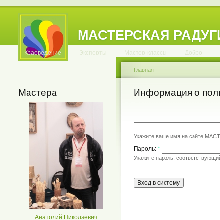
МАСТЕРСКАЯ РАДУГ
.
.
.
.
.
.
.
.
.
.
.
Краеведение
Эксперты
Мастер-классы
Добро
Главная
Мастера
Информация о пол
Укажите ваше имя на сайте МАС
Пароль:
*
Укажите пароль, соответствующи
Анатолий Николаевич