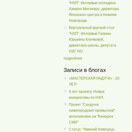
"НХП". Интервью господина
Хамано Митихиро, директора
Японского центра в Нижнем
Новгороде.
Виртуальный круглый стол
"НХП". Интервью Галины
Юрьевны Клочковой,
директора школы, депутата
ОЗС НО.
подробнее
Записи в блогах
«МАСТЕРСКАЯ РАДУГИ» - 10
ЛЕТ!
9 лет проекту. Новые
инициативы по НХП.
Проект "Сундучок
нижегородских промыслов"
анонсирован на "Конкурсе
СМИ"
Статус: "Нижний Новгород -