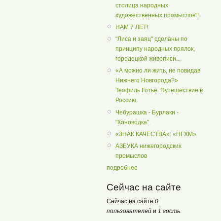
столица народных
художественных промыслов"!
НАМ 7 ЛЕТ!
"Лиса и заяц" сделаны по
принципу народных прялок,
городецкой живописи...
«А можно ли жить, не повидав
Нижнего Новгорода?»
Теофиль Готье. Путешествие в
Россию.
Чебурашка - Бурлаки -
"Коноводка".
«ЗНАК КАЧЕСТВА»: «НГХМ»
АЗБУКА нижегородских
промыслов
подробнее
Сейчас на сайте
Сейчас на сайте
0
пользователей
и
1 гость
.