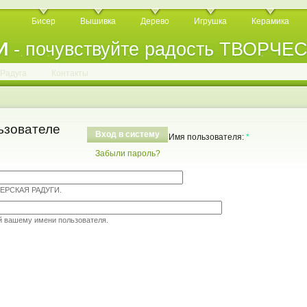
Бисер
Вышивка
Дерево
Игрушка
Керамика
И
- почувствуйте радость ТВОРЧЕ
.
.
.
.
.
.
.
.
.
.
.
Радуга
Контакты
ьзователе
Вход в систему
Имя пользователя:
*
Забыли пароль?
ТЕРСКАЯ РАДУГИ.
й вашему имени пользователя.