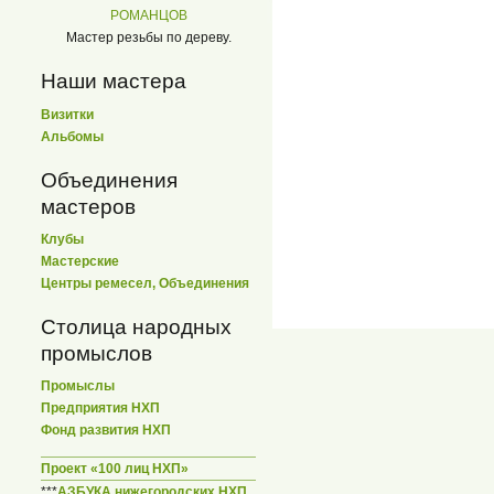
РОМАНЦОВ
Мастер резьбы по дереву.
Наши мастера
Визитки
Альбомы
Объединения
мастеров
Клубы
Мастерские
Центры ремесел, Объединения
Столица народных
промыслов
Промыслы
Предприятия НХП
Фонд развития НХП
Проект «100 лиц НХП»
***
АЗБУКА нижегородских НХП