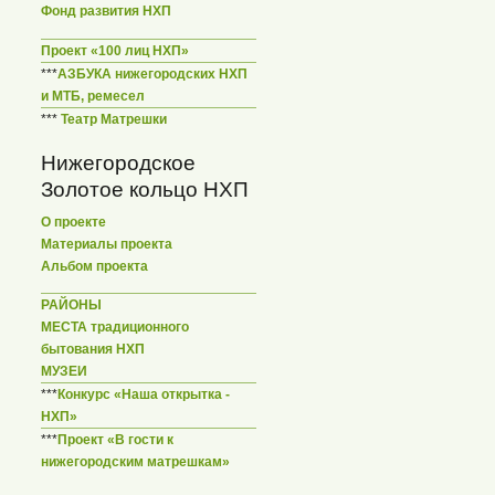
Фонд развития НХП
Проект «100 лиц НХП»
***
АЗБУКА нижегородских НХП
и МТБ, ремесел
***
Театр Матрешки
Нижегородское
Золотое кольцо НХП
О проекте
Материалы проекта
Альбом проекта
РАЙОНЫ
МЕСТА традиционного
бытования НХП
МУЗЕИ
***
Конкурс «Наша открытка -
НХП»
***
Проект «В гости к
нижегородским матрешкам»