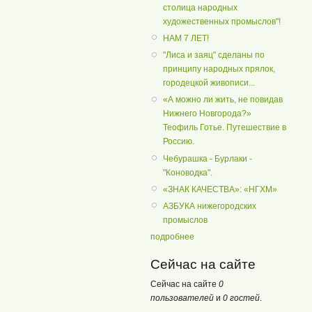
столица народных
художественных промыслов"!
НАМ 7 ЛЕТ!
"Лиса и заяц" сделаны по
принципу народных прялок,
городецкой живописи...
«А можно ли жить, не повидав
Нижнего Новгорода?»
Теофиль Готье. Путешествие в
Россию.
Чебурашка - Бурлаки -
"Коноводка".
«ЗНАК КАЧЕСТВА»: «НГХМ»
АЗБУКА нижегородских
промыслов
подробнее
Сейчас на сайте
Сейчас на сайте
0
пользователей
и
0 гостей
.