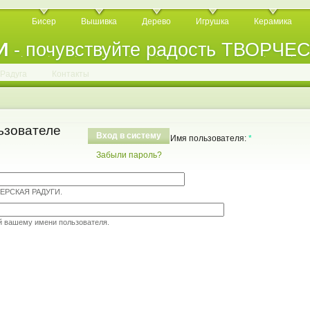
Бисер
Вышивка
Дерево
Игрушка
Керамика
И
- почувствуйте радость ТВОРЧЕ
.
.
.
.
.
.
.
.
.
.
.
Радуга
Контакты
ьзователе
Вход в систему
Имя пользователя:
*
Забыли пароль?
ТЕРСКАЯ РАДУГИ.
й вашему имени пользователя.