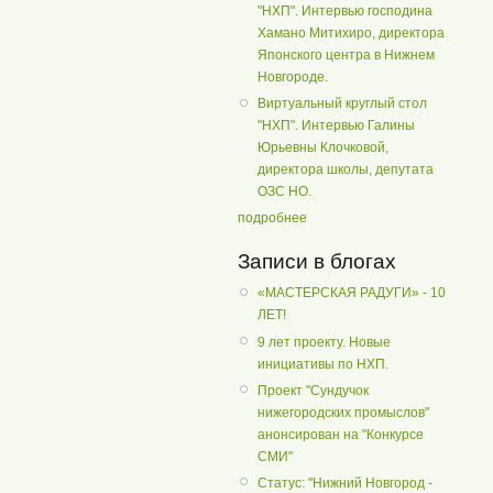
"НХП". Интервью господина
Хамано Митихиро, директора
Японского центра в Нижнем
Новгороде.
Виртуальный круглый стол
"НХП". Интервью Галины
Юрьевны Клочковой,
директора школы, депутата
ОЗС НО.
подробнее
Записи в блогах
«МАСТЕРСКАЯ РАДУГИ» - 10
ЛЕТ!
9 лет проекту. Новые
инициативы по НХП.
Проект "Сундучок
нижегородских промыслов"
анонсирован на "Конкурсе
СМИ"
Статус: "Нижний Новгород -