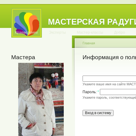
МАСТЕРСКАЯ РАДУГ
.
.
.
.
.
.
.
.
.
.
.
Краеведение
Эксперты
Мастер-классы
Добро
Главная
Мастера
Информация о пол
Укажите ваше имя на сайте МАС
Пароль:
*
Укажите пароль, соответствующи